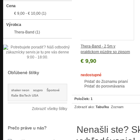
Cena
€ 9,00
-
€ 10,00
(1)
Výrobca
Thera-Band
(1)
Thera-Band - 2,5m v
praktickom púzdre so zipsom
€ 9,90
Obľúbené štítky
nedostupné
Pridať do Zoznamu prianí
Pridať do porovnávania
shaker neon
soypro
Športové
fľaše BioTech USA
Položiek: 1
Zobraziť ako:
Tabuľku
Zoznam
Zobraziť všetky štítky
Nenašli ste? S
Prečo práve u nás?