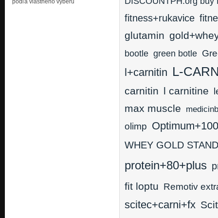
DISCOUNTPH.org buy Had
podľa vlastného výberu
fitness+rukavice
fitn
glutamin
gold+whe
Gre
bootle
green botle
L-CARN
l+carnitin
carnitin
l carnitine
l
max muscle
medicinb
Optimum+1
olimp
WHEY GOLD STAN
protein+80+plus
p
fit loptu
Remotiv extr
scitec+carni+fx
Sci