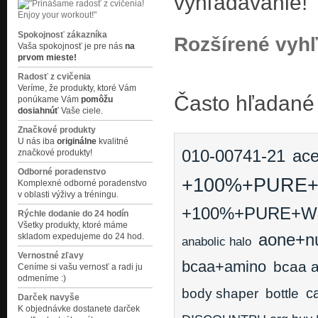
vyhľadávanie!
Spokojnosť zákazníka
Rozšírené vyh
Vaša spokojnosť je pre nás
na
prvom mieste!
Radosť z cvičenia
Veríme, že produkty, ktoré Vám
Často hľadané
ponúkame Vám
pomôžu
dosiahnúť
Vaše ciele.
Značkové produkty
U nás iba
originálne
kvalitné
ace
010-00741-21
značkové produkty!
Odborné poradenstvo
+100%+PURE
Komplexné odborné poradenstvo
v oblasti výživy a tréningu.
+100%+PURE+W
Rýchle dodanie do 24 hodín
Všetky produkty, ktoré máme
aone+nu
skladom expedujeme do 24 hod.
anabolic halo
Vernostné zľavy
bcaa+amino
bcaa 
Ceníme si vašu vernosť a radi ju
odmeníme :)
ca
body shaper
bottle
Darček navyše
K objednávke dostanete darček