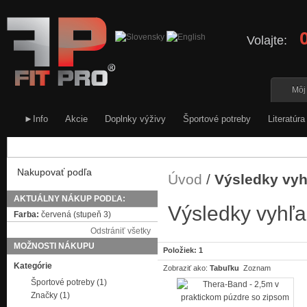
Volajte:
Môj
►Info
Akcie
Doplnky výživy
Športové potreby
Literatúra
Nakupovať podľa
Úvod
/
Výsledky vyh
AKTUÁLNY NÁKUP PODĽA:
Výsledky vyhľa
Farba:
červená (stupeň 3)
Odstrániť všetky
MOŽNOSTI NÁKUPU
Položiek: 1
Kategórie
Zobraziť ako:
Tabuľku
Zoznam
Športové potreby
(1)
Značky
(1)