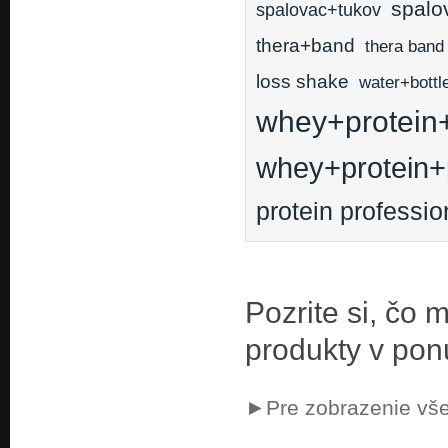
spalo
spalovac+tukov
thera+band
thera band
loss shake
water+bottl
whey+protein+
whey+protein+
protein professio
Pozrite si, čo
produkty v pon
►Pre zobrazenie vše