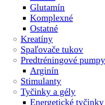
Glutamín
Komplexné
Ostatné
Kreatíny
Spaľovače tukov
Predtréningové pump
Arginín
Stimulanty
Tyčinky a gély
Energetické tyčinky