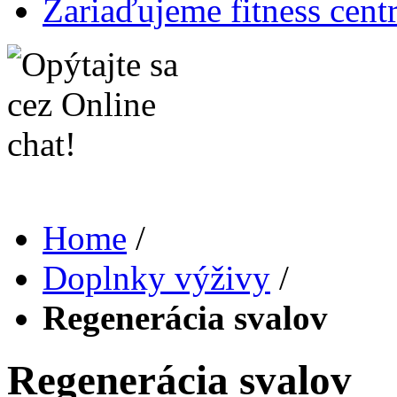
Zariaďujeme fitness cent
Home
/
Doplnky výživy
/
Regenerácia svalov
Regenerácia svalov