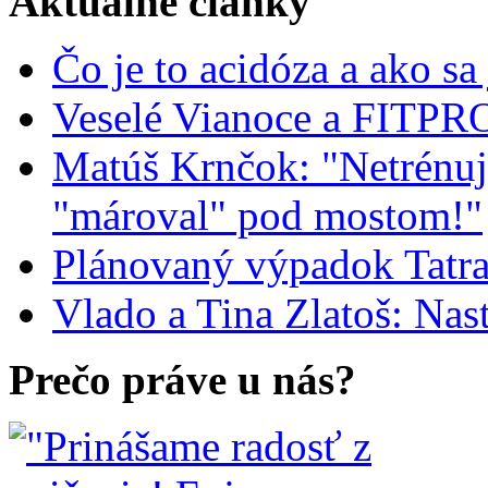
Aktuálne články
Čo je to acidóza a ako sa 
Veselé Vianoce a FITPR
Matúš Krnčok: "Netrénuj
"mároval" pod mostom!"
Plánovaný výpadok Tatr
Vlado a Tina Zlatoš: Nas
Prečo práve u nás?