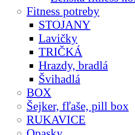
Fitness potreby
STOJANY
Lavičky
TRIČKÁ
Hrazdy, bradlá
Švihadlá
BOX
Šejker, fľaše, pill box
RUKAVICE
Opasky