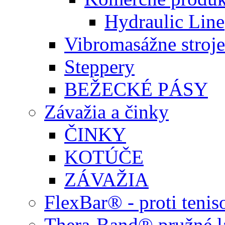
Hydraulic Line
Vibromasážne stroje
Steppery
BEŽECKÉ PÁSY
Závažia a činky
ČINKY
KOTÚČE
ZÁVAŽIA
FlexBar® - proti teni
Thera-Band® pružné l