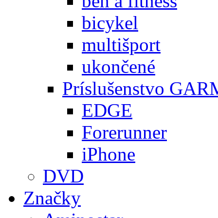
beh a fitness
bicykel
multišport
ukončené
Príslušenstvo GA
EDGE
Forerunner
iPhone
DVD
Značky