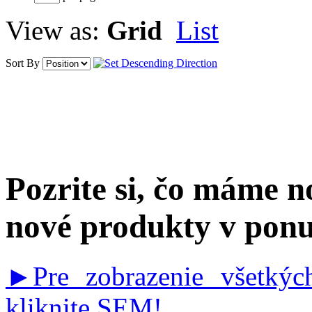
View as:
Grid
List
Sort By
Pozrite si, čo máme 
nové produkty v pon
►Pre zobrazenie všetký
kliknite SEM!