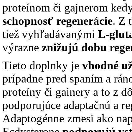
proteínom či gajnerom kedy
schopnosť regenerácie
. Z 
tiež vyhľadávanými
L-glut
výrazne
znižujú dobu rege
Tieto doplnky je
vhodné už
prípadne pred spaním a ráno
proteíny či gainery a to z 
podporujúce adaptačnú a r
Adaptogénne zmesi ako nap
Ecdysterone
podporujú vst