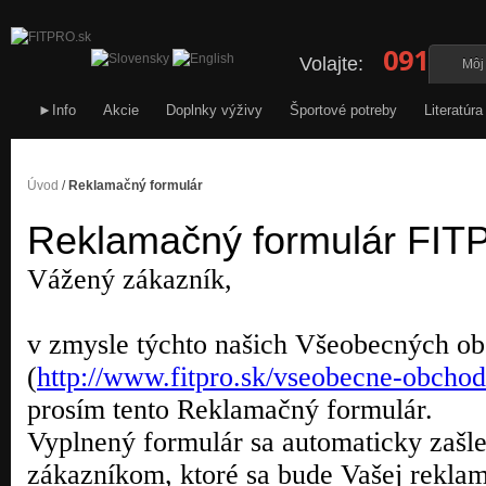
0911 34
Volajte:
Môj
►Info
Akcie
Doplnky výživy
Športové potreby
Literatúra
Úvod
/
Reklamačný formulár