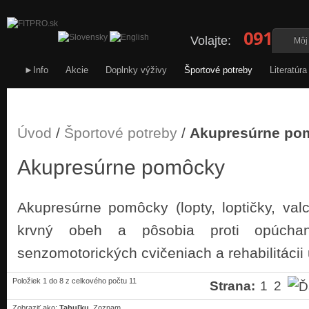
0911 34
Volajte:
Môj
►Info
Akcie
Doplnky výživy
Športové potreby
Literatúra
Úvod
/
Športové potreby
/
Akupresúrne po
Akupresúrne pomôcky
Akupresúrne pomôcky (lopty, loptičky, val
krvný obeh a pôsobia proti opúchan
senzomotorických cvičeniach a rehabilitácii 
Položiek 1 do 8 z celkového počtu 11
Strana:
1
2
Zobraziť ako:
Tabuľku
Zoznam