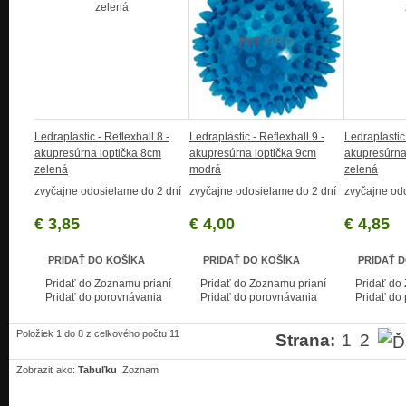
Ledraplastic - Reflexball 8 -
Ledraplastic - Reflexball 9 -
Ledraplastic 
akupresúrna loptička 8cm
akupresúrna loptička 9cm
akupresúrna
zelená
modrá
zelená
zvyčajne odosielame do 2 dní
zvyčajne odosielame do 2 dní
zvyčajne od
€ 3,85
€ 4,00
€ 4,85
PRIDAŤ DO KOŠÍKA
PRIDAŤ DO KOŠÍKA
PRIDAŤ 
Pridať do Zoznamu prianí
Pridať do Zoznamu prianí
Pridať do
Pridať do porovnávania
Pridať do porovnávania
Pridať do
Položiek 1 do 8 z celkového počtu 11
Strana:
1
2
Zobraziť ako:
Tabuľku
Zoznam