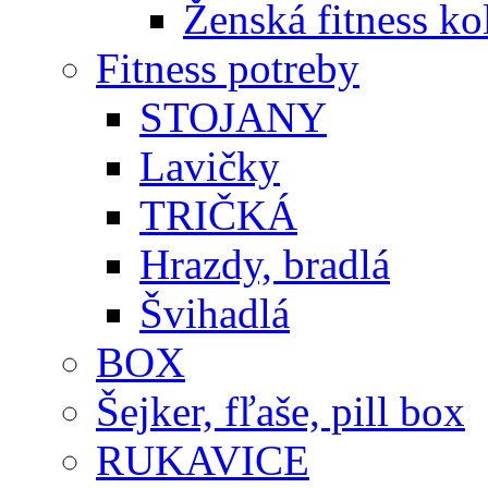
Ženská fitness ko
Fitness potreby
STOJANY
Lavičky
TRIČKÁ
Hrazdy, bradlá
Švihadlá
BOX
Šejker, fľaše, pill box
RUKAVICE