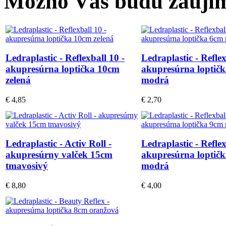
Možno Vás budú zaujím
Ledraplastic - Reflexball 10 -
Ledraplastic - Reflex
akupresúrna loptička 10cm
akupresúrna loptič
zelená
modrá
€ 4,85
€ 2,70
Ledraplastic - Activ Roll -
Ledraplastic - Reflex
akupresúrny valček 15cm
akupresúrna loptič
tmavosivý
modrá
€ 8,80
€ 4,00