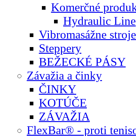
Komerčné produk
Hydraulic Line
Vibromasážne stroje
Steppery
BEŽECKÉ PÁSY
Závažia a činky
ČINKY
KOTÚČE
ZÁVAŽIA
FlexBar® - proti teni