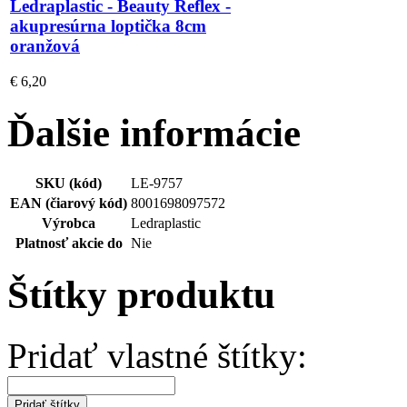
Ledraplastic - Beauty Reflex -
akupresúrna loptička 8cm
oranžová
€ 6,20
Ďalšie informácie
SKU (kód)
LE-9757
EAN (čiarový kód)
8001698097572
Výrobca
Ledraplastic
Platnosť akcie do
Nie
Štítky produktu
Pridať vlastné štítky:
Pridať štítky