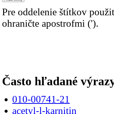
Pre oddelenie štítkov použit
ohraničte apostrofmi (').
Často hľadané výraz
010-00741-21
acetyl-l-karnitin