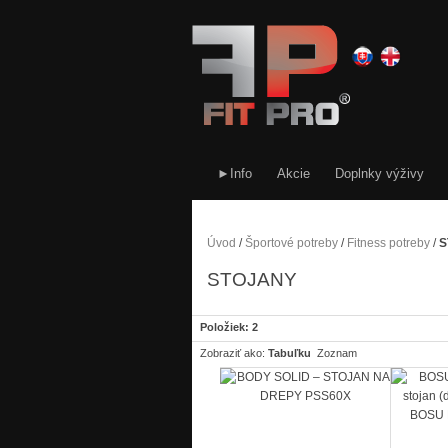
►Info
Akcie
Doplnky výživy
Úvod
/
Športové potreby
/
Fitness potreby
/
S
STOJANY
Položiek: 2
Zobraziť ako:
Tabuľku
Zoznam