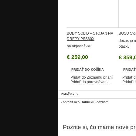
BODY SOLID – STOJAN NA
BOSU Sto
DREPY PSS60X
dočasne n
na objednávku
otázku
€ 259,00
€ 359,
PRIDAŤ DO KOŠÍKA
PRIDAŤ
Pridať do Zoznamu prianí
Pridať 
Pridať do porovnávania
Pridať 
Položiek: 2
Zobraziť ako:
Tabuľku
Zoznam
Pozrite si, čo máme nové p