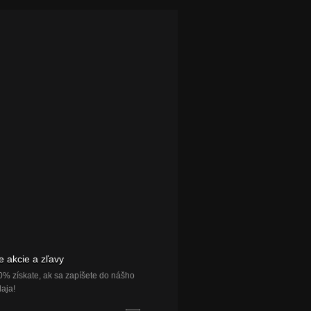
e akcie a zľavy
0% získate, ak sa zapíšete do nášho
aja!