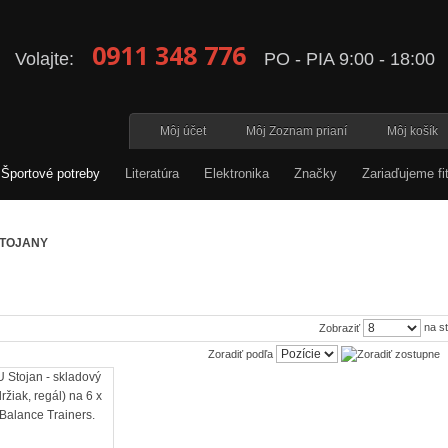
0911 348 776
Volajte:
PO - PIA 9:00 - 18:00
Môj účet
Môj Zoznam prianí
Môj košík
Športové potreby
Literatúra
Elektronika
Značky
Zariaďujeme fi
TOJANY
na s
Zobraziť
Zoradiť podľa