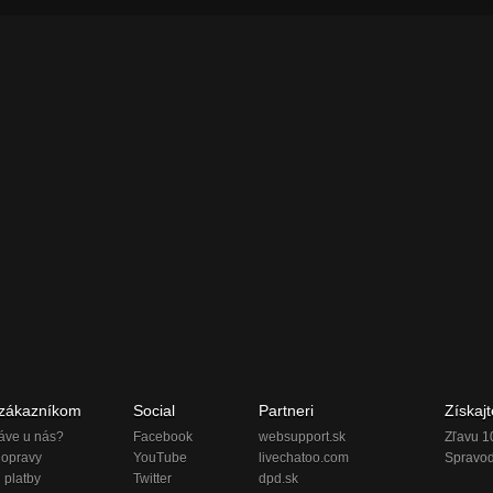
 zákazníkom
Social
Partneri
Získajt
áve u nás?
Facebook
websupport.sk
Zľavu 1
dopravy
YouTube
livechatoo.com
Spravod
 platby
Twitter
dpd.sk