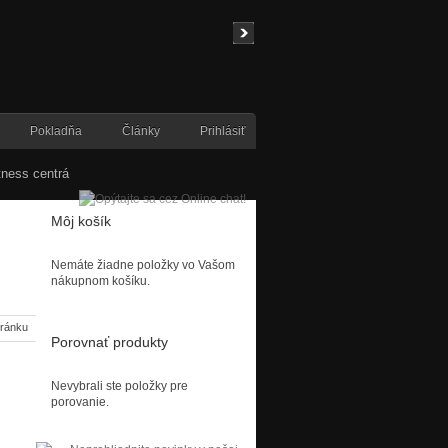
Pokladňa
Články
Prihlásiť
tness centrá
Môj košík
Nemáte žiadne položky vo Vašom
nákupnom košíku.
tránku
Porovnať produkty
Nevybrali ste položky pre
porovanie.