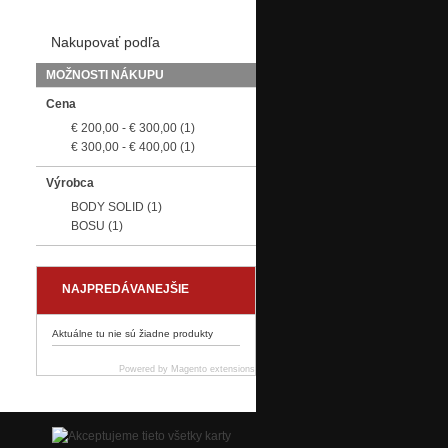
Nakupovať podľa
MOŽNOSTI NÁKUPU
Cena
€ 200,00
-
€ 300,00
(1)
€ 300,00
-
€ 400,00
(1)
Výrobca
BODY SOLID
(1)
BOSU
(1)
NAJPREDÁVANEJŠIE
Aktuálne tu nie sú žiadne produkty
Powered by
Magento extensions