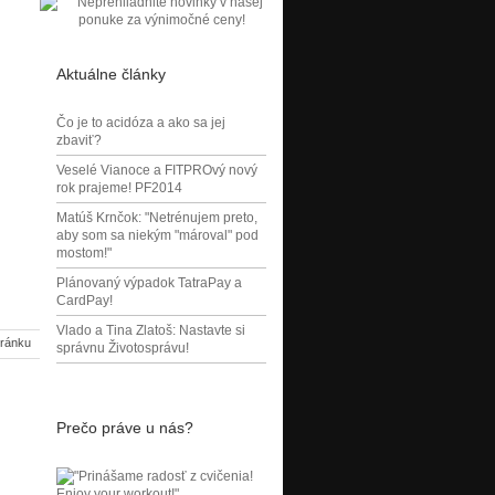
Aktuálne články
Čo je to acidóza a ako sa jej
zbaviť?
Veselé Vianoce a FITPROvý nový
rok prajeme! PF2014
Matúš Krnčok: "Netrénujem preto,
aby som sa niekým "mároval" pod
mostom!"
Plánovaný výpadok TatraPay a
CardPay!
Vlado a Tina Zlatoš: Nastavte si
tránku
správnu Životosprávu!
Prečo práve u nás?