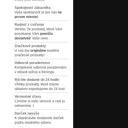
Spokojnosť zákazníka
Vaša spokojnosť je pre nás
na
prvom mieste!
Radosť z cvičenia
Veríme, že produkty, ktoré Vám
ponúkame Vám
pomôžu
dosiahnúť
Vaše ciele.
Značkové produkty
U nás iba
originálne
kvalitné
značkové produkty!
Odborné poradenstvo
Komplexné odborné poradenstvo
v oblasti výživy a tréningu.
Rýchle dodanie do 24 hodín
Všetky produkty, ktoré máme
skladom expedujeme do 24 hod.
Vernostné zľavy
Ceníme si vašu vernosť a radi ju
odmeníme :)
Darček navyše
K objednávke dostanete darček
podľa vlastného výberu