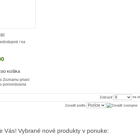
jan
edostupné / na
00
 DO KOŠÍKA
do Zoznamu prianí
do porovnávania
na s
Zobraziť
Zoradiť podľa
re Vás! Vybrané nové produkty v ponuke: