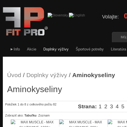
Volajte:
Môj
►Info
Akcie
Doplnky výživy
Športové potreby
Literatúra
Úvod
/
Doplnky výživy
/
Aminokyseliny
Aminokyseliny
Položiek 1 do 8 z celkového počtu 82
Strana:
1
2
3
4
5
Zobraziť ako:
Tabuľku
Zoznam