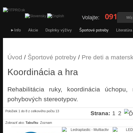
0911 34
Volajte:
Môj
►Info
Akcie
Doplnky výživy
Športové potreby
Literatúra
Úvod
/
Športové potreby
/
Pre deti a maters
Koordinácia a hra
Rehabilitácia ruky, koordinácia úchopu, 
pohybových stereotypov.
Položiek 1 do 8 z celkového počtu 13
Strana:
1
2
Zobraziť ako:
Tabuľku
Zoznam