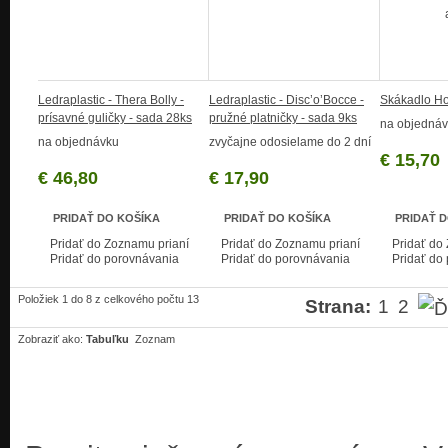
Ledraplastic - Thera Bolly -
Ledraplastic - Disc’o’Bocce -
Skákadlo Ho
prísavné guličky - sada 28ks
pružné platničky - sada 9ks
na objedná
na objednávku
zvyčajne odosielame do 2 dní
€ 15,70
€ 46,80
€ 17,90
PRIDAŤ DO KOŠÍKA
PRIDAŤ DO KOŠÍKA
PRIDAŤ 
Pridať do Zoznamu prianí
Pridať do Zoznamu prianí
Pridať do
Pridať do porovnávania
Pridať do porovnávania
Pridať do
Položiek 1 do 8 z celkového počtu 13
Strana:
1
2
Zobraziť ako:
Tabuľku
Zoznam