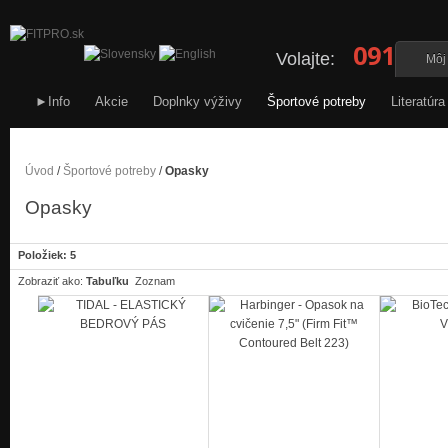
0911 34
Volajte:
Môj
►Info
Akcie
Doplnky výživy
Športové potreby
Literatúra
Úvod
/
Športové potreby
/
Opasky
Opasky
Položiek: 5
Zobraziť ako:
Tabuľku
Zoznam