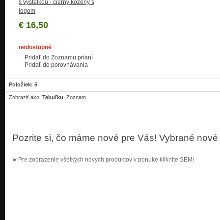
s výstelkou - čierny kožený s
logom
€ 16,50
nedostupné
Pridať do Zoznamu prianí
Pridať do porovnávania
Položiek: 5
Zobraziť ako:
Tabuľku
Zoznam
Pozrite si, čo máme nové pre Vás! Vybrané nové
►Pre zobrazenie všetkých nových produktov v ponuke kliknite SEM!