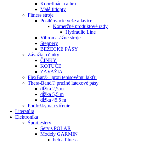
Koordinácia a hra
Malé fitlopty
Fitness stroje
Posilňovacie veže a lavice
Komerčné produktové rady
Hydraulic Line
Vibromasážne stroje
Steppery
BEŽECKÉ PÁSY
Závažia a činky
ČINKY
KOTÚČE
ZÁVAŽIA
FlexBar® - proti tenisovému lakťu
Thera-Band® pružné latexové pásy
dĺžka 2,5 m
dĺžka 5,5 m
dĺžka 45,5 m
Podložky na cvičenie
Literatúra
Elektronika
Športtestery
Servis POLAR
Modely GARMIN
beh a fitness