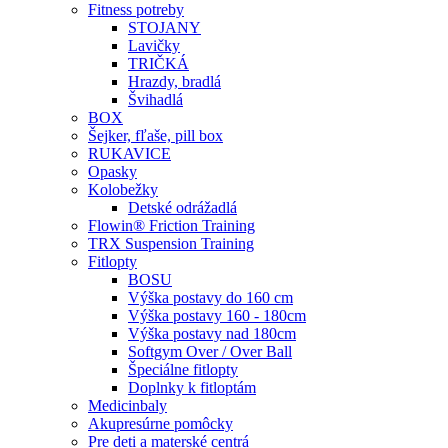
Fitness potreby
STOJANY
Lavičky
TRIČKÁ
Hrazdy, bradlá
Švihadlá
BOX
Šejker, fľaše, pill box
RUKAVICE
Opasky
Kolobežky
Detské odrážadlá
Flowin® Friction Training
TRX Suspension Training
Fitlopty
BOSU
Výška postavy do 160 cm
Výška postavy 160 - 180cm
Výška postavy nad 180cm
Softgym Over / Over Ball
Špeciálne fitlopty
Doplnky k fitloptám
Medicinbaly
Akupresúrne pomôcky
Pre deti a materské centrá