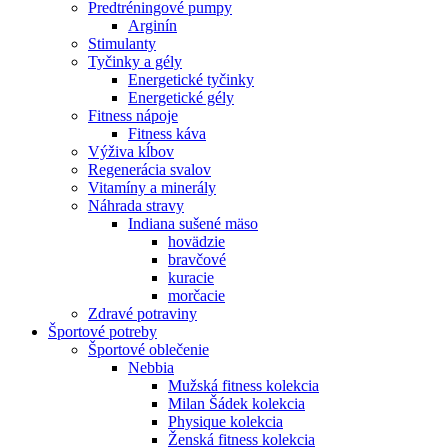
Predtréningové pumpy
Arginín
Stimulanty
Tyčinky a gély
Energetické tyčinky
Energetické gély
Fitness nápoje
Fitness káva
Výživa kĺbov
Regenerácia svalov
Vitamíny a minerály
Náhrada stravy
Indiana sušené mäso
hovädzie
bravčové
kuracie
morčacie
Zdravé potraviny
Športové potreby
Športové oblečenie
Nebbia
Mužská fitness kolekcia
Milan Šádek kolekcia
Physique kolekcia
Ženská fitness kolekcia