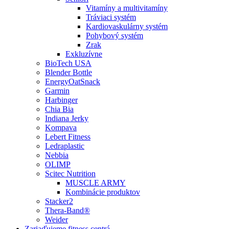
Vitamíny a multivitamíny
Tráviaci systém
Kardiovaskulárny systém
Pohybový systém
Zrak
Exkluzívne
BioTech USA
Blender Bottle
EnergyOatSnack
Garmin
Harbinger
Chia Bia
Indiana Jerky
Kompava
Lebert Fitness
Ledraplastic
Nebbia
OLIMP
Scitec Nutrition
MUSCLE ARMY
Kombinácie produktov
Stacker2
Thera-Band®
Weider
Zariaďujeme fitness centrá