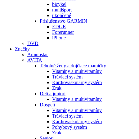
bicykel
multišport
ukončené
Príslušenstvo GARMIN
EDGE
Forerunner
iPhone
DVD
Značky
Aminostar
AVITA
Tehotné ženy a dojčiace mamičky
Vitamíny a multivitamíny
Tráviaci systém
Kardiovaskulárny systém
Zrak
Deti a juniori
Vitamíny a multivitamíny
Dospelí
Vitamíny a multivitamíny
Tráviaci systém
Kardiovaskulárny systém
Pohybový systém
Zrak
Seniori