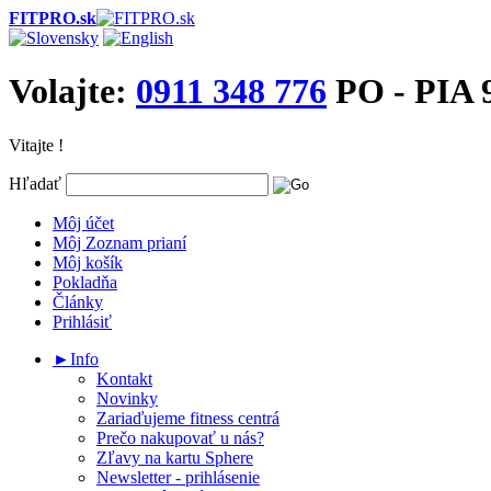
FITPRO.sk
Volajte:
0911 348 776
PO - PIA 9
Vitajte !
Hľadať
Môj účet
Môj Zoznam prianí
Môj košík
Pokladňa
Články
Prihlásiť
►Info
Kontakt
Novinky
Zariaďujeme fitness centrá
Prečo nakupovať u nás?
Zľavy na kartu Sphere
Newsletter - prihlásenie