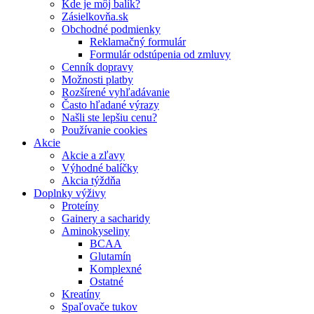
Kde je môj balík?
Zásielkovňa.sk
Obchodné podmienky
Reklamačný formulár
Formulár odstúpenia od zmluvy
Cenník dopravy
Možnosti platby
Rozšírené vyhľadávanie
Často hľadané výrazy
Našli ste lepšiu cenu?
Používanie cookies
Akcie
Akcie a zľavy
Výhodné balíčky
Akcia týždňa
Doplnky výživy
Proteíny
Gainery a sacharidy
Aminokyseliny
BCAA
Glutamín
Komplexné
Ostatné
Kreatíny
Spaľovače tukov