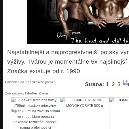
Najstabilnejší a najprogresívnejší poľský v
výživy. Tvárou je momentálne 5x najsilnejší
Značka existuje od r. 1990.
Položiek 1 do 8 z celkového počtu 18
Strana:
1
2
3
Zobraziť ako:
Tabuľku
Zoznam