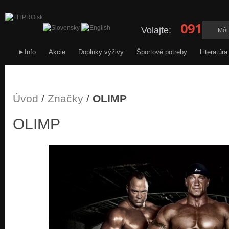
0911 34
Volajte:
Môj
►Info
Akcie
Doplnky výživy
Športové potreby
Literatúra
Úvod
/
Značky
/
OLIMP
OLIMP