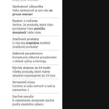
Spokojnosť zákazníka
Vaša spokojnosť je pre nás
na
prvom mieste!
Radosť z cvičenia
Veríme, že produkty, ktoré Vám
ponúkame Vám
pomôžu
dosiahnúť
Vaše ciele.
Značkové produkty
U nás iba
originálne
kvalitné
značkové produkty!
Odborné poradenstvo
Komplexné odborné poradenstvo
v oblasti výživy a tréningu.
Rýchle dodanie do 24 hodín
Všetky produkty, ktoré máme
skladom expedujeme do 24 hod.
Vernostné zľavy
Ceníme si vašu vernosť a radi ju
odmeníme :)
Darček navyše
K objednávke dostanete darček
podľa vlastného výberu