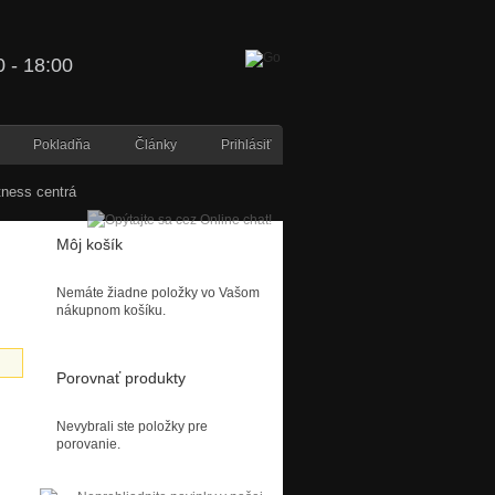
 - 18:00
Pokladňa
Články
Prihlásiť
tness centrá
Môj košík
Nemáte žiadne položky vo Vašom
nákupnom košíku.
Porovnať produkty
Nevybrali ste položky pre
porovanie.