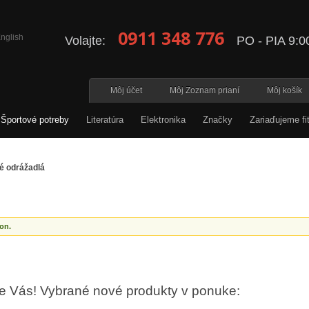
0911 348 776
Volajte:
PO - PIA 9:00
Môj účet
Môj Zoznam prianí
Môj košík
Športové potreby
Literatúra
Elektronika
Značky
Zariaďujeme fi
é odrážadlá
on.
re Vás! Vybrané nové produkty v ponuke: