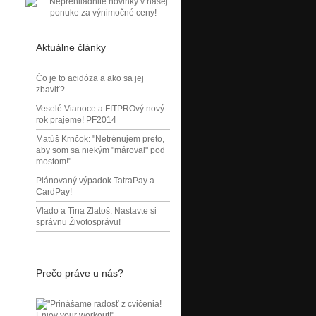
Aktuálne články
Čo je to acidóza a ako sa jej
zbaviť?
Veselé Vianoce a FITPROvý nový
rok prajeme! PF2014
Matúš Krnčok: "Netrénujem preto,
aby som sa niekým "mároval" pod
mostom!"
Plánovaný výpadok TatraPay a
CardPay!
Vlado a Tina Zlatoš: Nastavte si
správnu Životosprávu!
Prečo práve u nás?