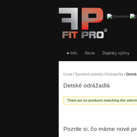
►Info
Akcie
Doplnky výživy
Úvod
/
Športové potreby
/
Kolobežky
/
Detsk
Detské odrážadlá
There are no products matching the selecti
Pozrite si, čo máme nové p