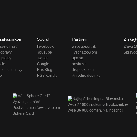
 zákazníkom
Social
Partneri
Získajt
áve u nás?
Facebook
websupport.sk
Zľavu 1
dopravy
YouTube
livechatoo.com
Spravod
 platby
Twitter
dpd.sk
cie
Google+
posta.sk
nie od zmluvy
Náš Blog
dropbox.com
er
RSS Kanály
Prírodné doplnky