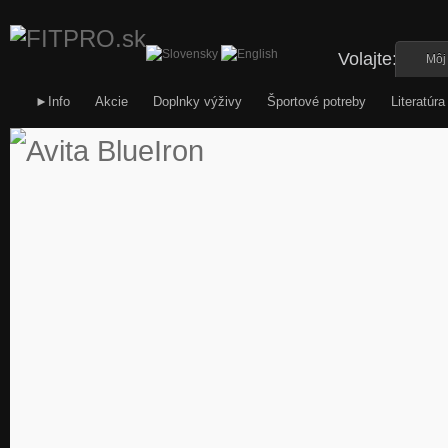
09
Volajte:
Môj
►Info
Akcie
Doplnky výživy
Športové potreby
Literatúra