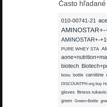
Často hľadané
ace
010-00741-21
AMINOSTAR+
AMINOSTAR+-+
A
PURE WHEY STA
aone+nutrition+ma
biotech
Biotech+p
carnitine
bottle
bosu
DISCOUNTPH.org buy Hadl
gloves
fitness rukavi
green
Green+Bottle
gre