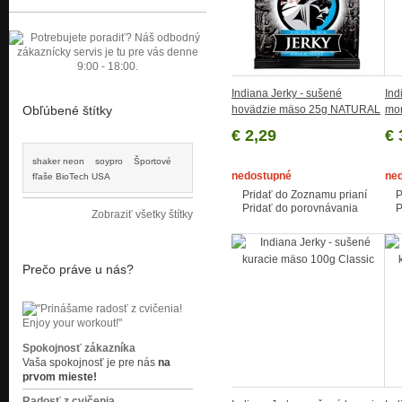
Indiana Jerky - sušené
Ind
Obľúbené štítky
hovädzie mäso 25g NATURAL
mor
€ 2,29
€ 
shaker neon
soypro
Športové
nedostupné
ne
fľaše BioTech USA
Pridať do Zoznamu prianí
P
Pridať do porovnávania
P
Zobraziť všetky štítky
Prečo práve u nás?
Spokojnosť zákazníka
Vaša spokojnosť je pre nás
na
prvom mieste!
Radosť z cvičenia