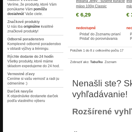
Indiana Jerky - sušené kuracie
Ind
Veríme, že produkty, ktoré Vám
mäso 100g Classic
mäs
ponúkame Vám
pomôžu
dosiahnúť
Vaše ciele.
€ 6,29
€ 
Značkové produkty
U nás iba
originálne
kvalitné
nedostupné
ne
značkové produkty!
Pridať do Zoznamu prianí
P
Pridať do porovnávania
P
Odborné poradenstvo
Komplexné odborné poradenstvo
v oblasti výživy a tréningu.
Položiek 1 do 8 z celkového počtu 17
Rýchle dodanie do 24 hodín
Všetky produkty, ktoré máme
Zobraziť ako:
Tabuľku
Zoznam
skladom expedujeme do 24 hod.
Vernostné zľavy
Ceníme si vašu vernosť a radi ju
Nenašli ste? S
odmeníme :)
Darček navyše
vyhľadávanie!
K objednávke dostanete darček
podľa vlastného výberu
Rozšírené vyh