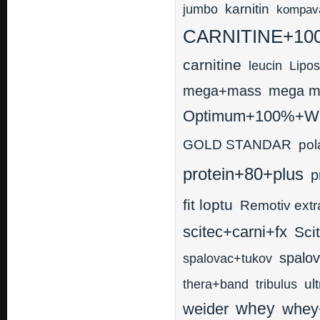
karnitin
jumbo
kompav
CARNITINE+100
carnitine
leucin
Lipo
mega+mass
mega m
Optimum+100%+
GOLD STANDAR
pol
protein+80+plus
p
fit loptu
Remotiv extr
scitec+carni+fx
Sci
spalov
spalovac+tukov
thera+band
tribulus
ul
whey
weider
whey