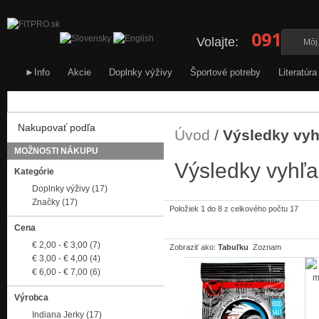
0911 34
Volajte:
Môj
►Info
Akcie
Doplnky výživy
Športové potreby
Literatúra
Nakupovať podľa
Úvod
/
Výsledky vyh
MOŽNOSTI NÁKUPU
Výsledky vyhľa
Kategórie
Doplnky výživy
(17)
Značky
(17)
Položiek 1 do 8 z celkového počtu 17
Cena
€ 2,00
-
€ 3,00
(7)
Zobraziť ako:
Tabuľku
Zoznam
€ 3,00
-
€ 4,00
(4)
€ 6,00
-
€ 7,00
(6)
Výrobca
Indiana Jerky
(17)