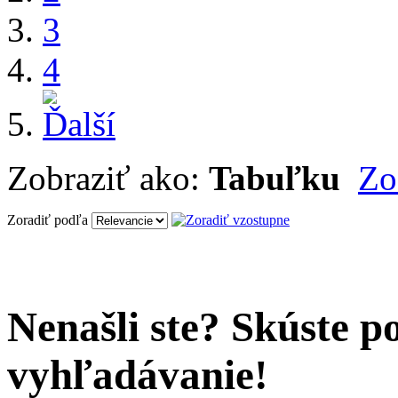
3
4
Zobraziť ako:
Tabuľku
Zo
Zoradiť podľa
Nenašli ste? Skúste p
vyhľadávanie!