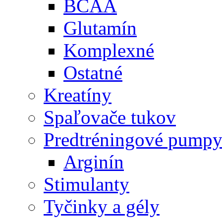
BCAA
Glutamín
Komplexné
Ostatné
Kreatíny
Spaľovače tukov
Predtréningové pump
Arginín
Stimulanty
Tyčinky a gély