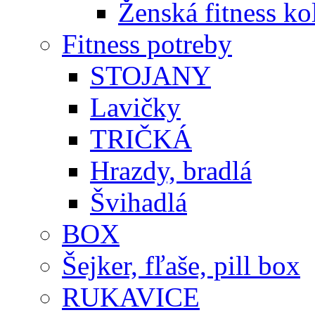
Ženská fitness ko
Fitness potreby
STOJANY
Lavičky
TRIČKÁ
Hrazdy, bradlá
Švihadlá
BOX
Šejker, fľaše, pill box
RUKAVICE