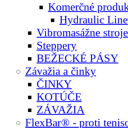
Komerčné produk
Hydraulic Line
Vibromasážne stroje
Steppery
BEŽECKÉ PÁSY
Závažia a činky
ČINKY
KOTÚČE
ZÁVAŽIA
FlexBar® - proti teni