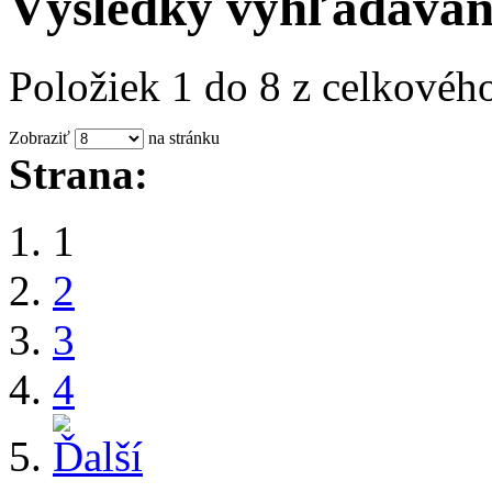
Výsledky vyhľadávani
Položiek 1 do 8 z celkovéh
Zobraziť
na stránku
Strana:
1
2
3
4