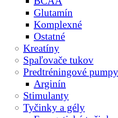
BCAA
Glutamín
Komplexné
Ostatné
Kreatíny
Spaľovače tukov
Predtréningové pump
Arginín
Stimulanty
Tyčinky a gély