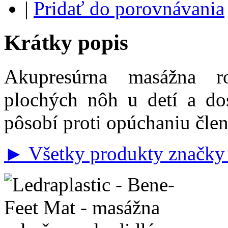
|
Pridať do porovnávania
Krátky popis
Akupresúrna masážna r
plochých nôh u detí a do
pôsobí proti opúchaniu čle
► Všetky produkty značky 