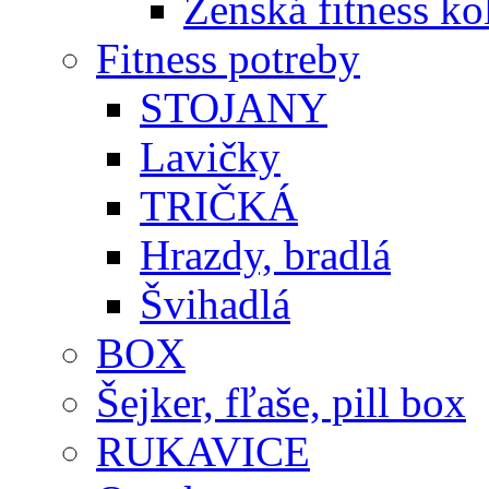
Ženská fitness ko
Fitness potreby
STOJANY
Lavičky
TRIČKÁ
Hrazdy, bradlá
Švihadlá
BOX
Šejker, fľaše, pill box
RUKAVICE