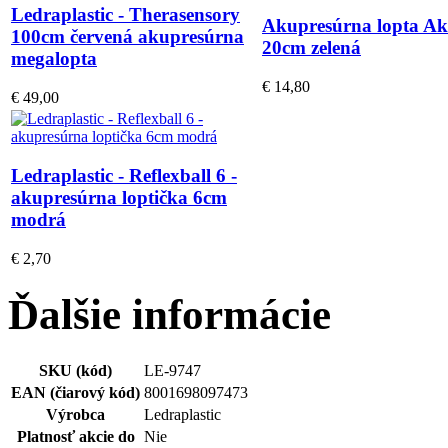
Ledraplastic - Therasensory
Akupresúrna lopta Ak
100cm červená akupresúrna
20cm zelená
megalopta
€ 14,80
€ 49,00
Ledraplastic - Reflexball 6 -
akupresúrna loptička 6cm
modrá
€ 2,70
Ďalšie informácie
SKU (kód)
LE-9747
EAN (čiarový kód)
8001698097473
Výrobca
Ledraplastic
Platnosť akcie do
Nie