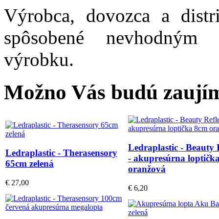
Výrobca, dovozca a distr
spôsobené nevhodným 
výrobku.
Možno Vás budú zaujím
Ledraplastic - Beauty 
Ledraplastic - Therasensory
- akupresúrna loptičk
65cm zelená
oranžová
€ 27,00
€ 6,20