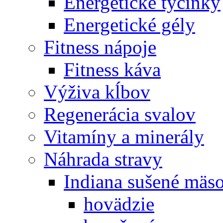
Energetické tyčinky
Energetické gély
Fitness nápoje
Fitness káva
Výživa kĺbov
Regenerácia svalov
Vitamíny a minerály
Náhrada stravy
Indiana sušené mäs
hovädzie