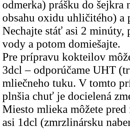
odmerka) prášku do šejkra 
obsahu oxidu uhličitého) a
Nechajte stáť asi 2 minúty, p
vody a potom domiešajte.
Pre prípravu kokteilov môž
3dcl – odporúčame UHT (tr
mliečneho tuku. V tomto prí
plnšia chuť je docielená zm
Miesto mlieka môžete pred 
asi 1dcl (zmrzlinársku nabe