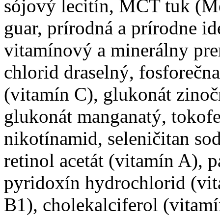
sójový lecitín, MCT tuk (M
guar, prírodná a prírodne i
vitamínový a minerálny pre
chlorid draselný, fosforečn
(vitamín C), glukonát zinoč
glukonát manganatý, tokofer
nikotínamid, seleničitan s
retinol acetát (vitamín A), 
pyridoxín hydrochlorid (vit
B1), cholekalciferol (vitamí