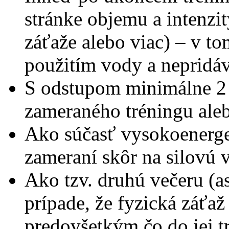
stránke objemu a intenzi
záťaže alebo viac) – v to
použitím vody a nepridáva
S odstupom minimálne 2 
zameraného tréningu ale
Ako súčasť vysokoenerget
zameraní skôr na silovú v
Ako tzv. druhú večeru (a
prípade, že fyzická záťa
predovšetkým čo do jej t