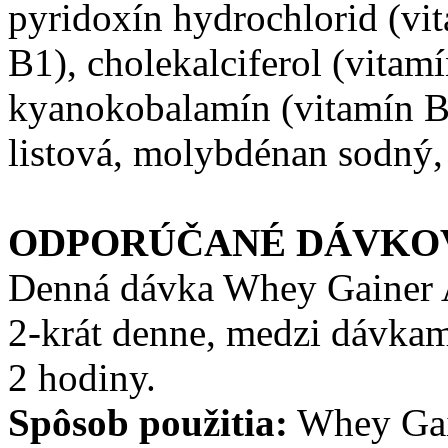
pyridoxín hydrochlorid (vit
B1), cholekalciferol (vitamí
kyanokobalamín (vitamín B1
listová, molybdénan sodný, 
ODPORÚČANÉ DÁVKO
Denná dávka Whey Gainer A
2-krát denne, medzi dávka
2 hodiny.
Spôsob použitia:
Whey Gai