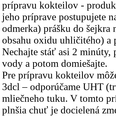
prípravu kokteilov - produk
jeho príprave postupujete n
odmerka) prášku do šejkra 
obsahu oxidu uhličitého) a
Nechajte stáť asi 2 minúty, p
vody a potom domiešajte.
Pre prípravu kokteilov môž
3dcl – odporúčame UHT (tr
mliečneho tuku. V tomto prí
plnšia chuť je docielená zm