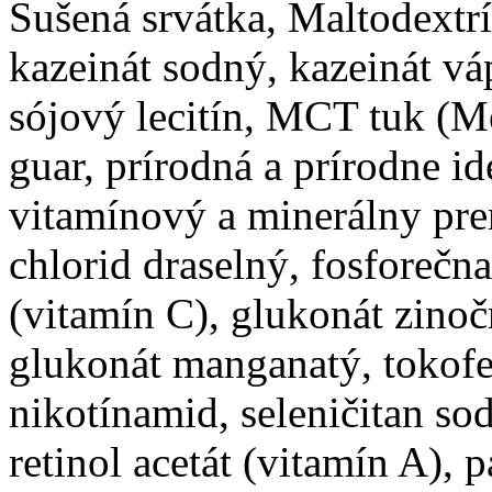
Sušená srvátka, Maltodextrín
kazeinát sodný, kazeinát vá
sójový lecitín, MCT tuk (M
guar, prírodná a prírodne i
vitamínový a minerálny pre
chlorid draselný, fosforečn
(vitamín C), glukonát zinoč
glukonát manganatý, tokofer
nikotínamid, seleničitan s
retinol acetát (vitamín A), 