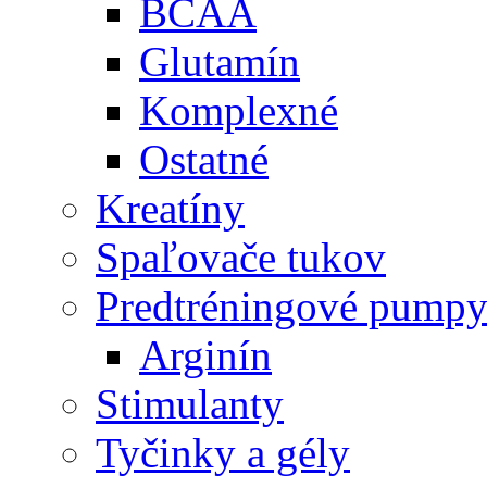
BCAA
Glutamín
Komplexné
Ostatné
Kreatíny
Spaľovače tukov
Predtréningové pump
Arginín
Stimulanty
Tyčinky a gély