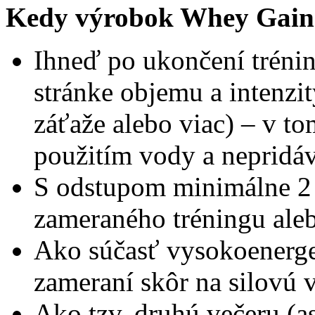
Kedy výrobok Whey Gai
Ihneď po ukončení tréni
stránke objemu a intenzi
záťaže alebo viac) – v to
použitím vody a nepridáva
S odstupom minimálne 2 
zameraného tréningu ale
Ako súčasť vysokoenerget
zameraní skôr na silovú v
Ako tzv. druhú večeru (a