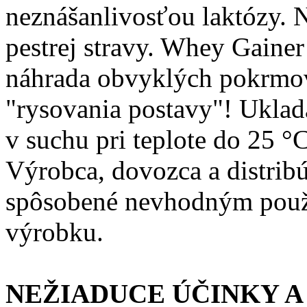
neznášanlivosťou laktózy. 
pestrej stravy. Whey Gain
náhrada obvyklých pokrmov
"rysovania postavy"! Uklad
v suchu pri teplote do 25 
Výrobca, dovozca a distrib
spôsobené nevhodným použ
výrobku.
NEŽIADUCE ÚČINKY A