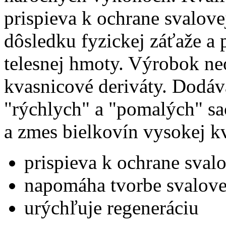
prispieva k ochrane svalov
dôsledku fyzickej záťaže a 
telesnej hmoty. Výrobok ne
kvasnicové deriváty. Dodá
"rýchlych" a "pomalých" s
a zmes bielkovín vysokej kv
prispieva k ochrane sva
napomáha tvorbe svalov
urýchľuje regeneráciu