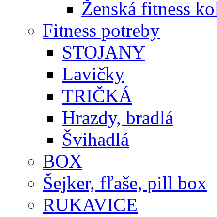
Ženská fitness ko
Fitness potreby
STOJANY
Lavičky
TRIČKÁ
Hrazdy, bradlá
Švihadlá
BOX
Šejker, fľaše, pill box
RUKAVICE