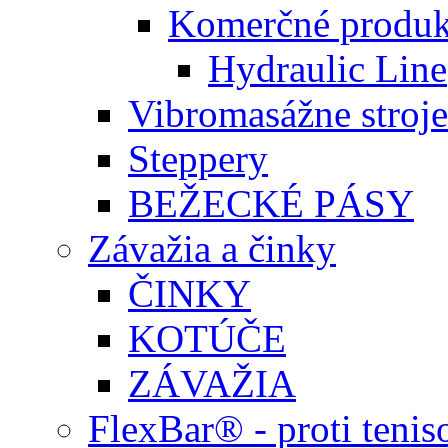
Komerčné produk
Hydraulic Line
Vibromasážne stroje
Steppery
BEŽECKÉ PÁSY
Závažia a činky
ČINKY
KOTÚČE
ZÁVAŽIA
FlexBar® - proti teni