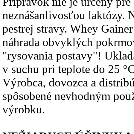
Prípravok nie je určený pre
neznášanlivosťou laktózy. 
pestrej stravy. Whey Gain
náhrada obvyklých pokrmov
"rysovania postavy"! Uklad
v suchu pri teplote do 25 
Výrobca, dovozca a distrib
spôsobené nevhodným použ
výrobku.