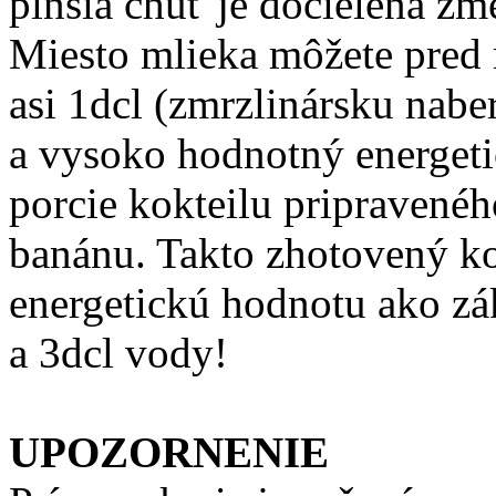
plnšia chuť je docielená zm
Miesto mlieka môžete pred 
asi 1dcl (zmrzlinársku nabe
a vysoko hodnotný energeti
porcie kokteilu pripravenéh
banánu. Takto zhotovený k
energetickú hodnotu ako zá
a 3dcl vody!
UPOZORNENIE