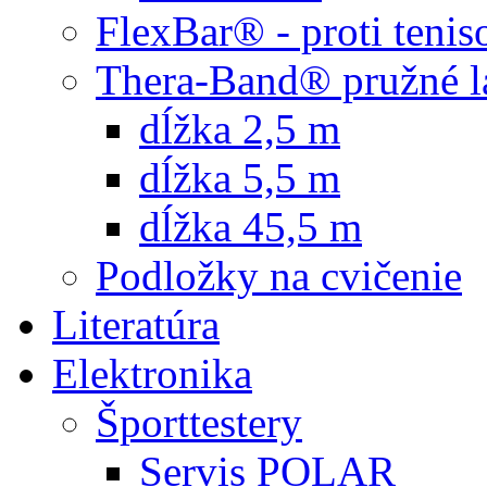
FlexBar® - proti teni
Thera-Band® pružné l
dĺžka 2,5 m
dĺžka 5,5 m
dĺžka 45,5 m
Podložky na cvičenie
Literatúra
Elektronika
Športtestery
Servis POLAR