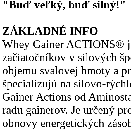
"Buď veľký, buď silný!"
ZÁKLADNÉ INFO
Whey Gainer ACTIONS® je
začiatočníkov v silových šp
objemu svalovej hmoty a pre
špecializujú na silovo-rých
Gainer Actions od Aminost
radu gainerov. Je určený p
obnovy energetických zásob