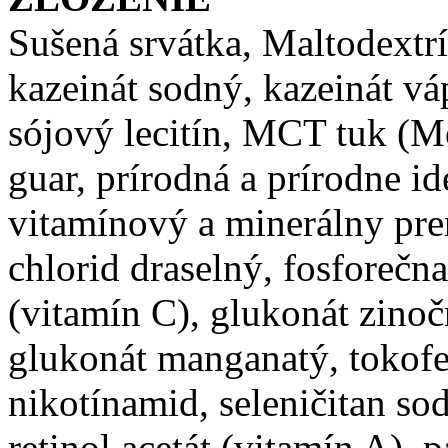
Sušená srvátka, Maltodextrín
kazeinát sodný, kazeinát vá
sójový lecitín, MCT tuk (M
guar, prírodná a prírodne i
vitamínový a minerálny pre
chlorid draselný, fosforečn
(vitamín C), glukonát zinoč
glukonát manganatý, tokofer
nikotínamid, seleničitan s
retinol acetát (vitamín A), 