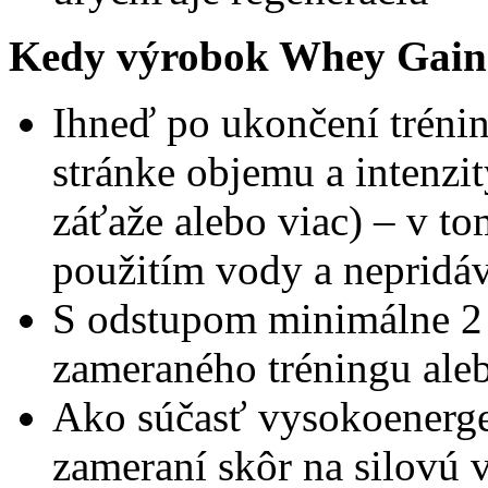
Kedy výrobok Whey Gai
Ihneď po ukončení tréni
stránke objemu a intenzi
záťaže alebo viac) – v to
použitím vody a nepridáva
S odstupom minimálne 2 
zameraného tréningu ale
Ako súčasť vysokoenerget
zameraní skôr na silovú v