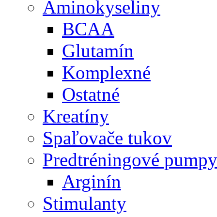
Aminokyseliny
BCAA
Glutamín
Komplexné
Ostatné
Kreatíny
Spaľovače tukov
Predtréningové pump
Arginín
Stimulanty