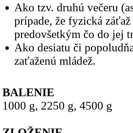
Ako tzv. druhú večeru (a
prípade, že fyzická záťa
predovšetkým čo do jej t
Ako desiatu či popoludňa
zaťaženú mládež.
BALENIE
1000 g, 2250 g, 4500 g
ZLOŽENIE