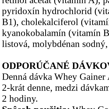
pyridoxín hydrochlorid (vit
B1), cholekalciferol (vitamí
kyanokobalamín (vitamín B1
listová, molybdénan sodný, 
ODPORÚČANÉ DÁVKO
Denná dávka Whey Gainer A
2-krát denne, medzi dávka
2 hodiny.