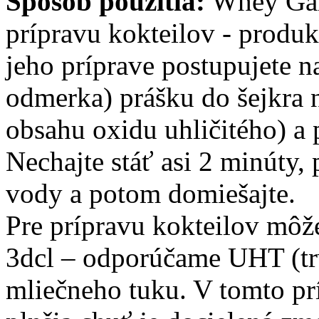
Spôsob použitia:
Whey Gai
prípravu kokteilov - produk
jeho príprave postupujete n
odmerka) prášku do šejkra 
obsahu oxidu uhličitého) a
Nechajte stáť asi 2 minúty, p
vody a potom domiešajte.
Pre prípravu kokteilov môž
3dcl – odporúčame UHT (tr
mliečneho tuku. V tomto prí