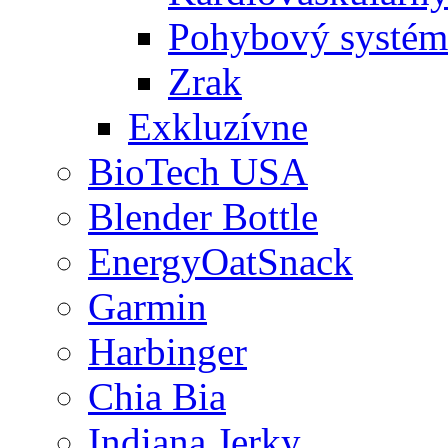
Pohybový systém
Zrak
Exkluzívne
BioTech USA
Blender Bottle
EnergyOatSnack
Garmin
Harbinger
Chia Bia
Indiana Jerky