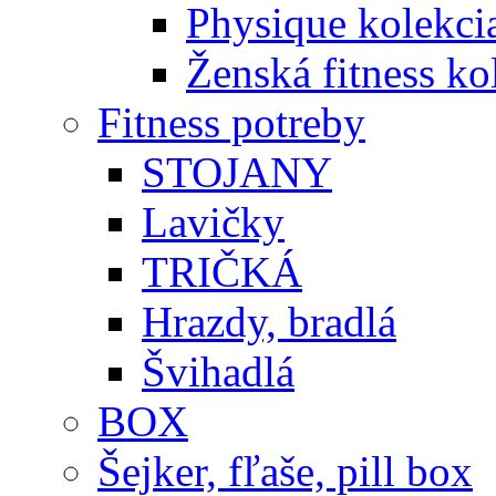
Physique kolekci
Ženská fitness ko
Fitness potreby
STOJANY
Lavičky
TRIČKÁ
Hrazdy, bradlá
Švihadlá
BOX
Šejker, fľaše, pill box