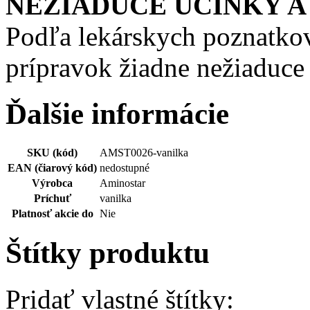
NEŽIADUCE ÚČINKY A
Podľa lekárskych poznatko
prípravok žiadne nežiaduce 
Ďalšie informácie
SKU (kód)
AMST0026-vanilka
EAN (čiarový kód)
nedostupné
Výrobca
Aminostar
Príchuť
vanilka
Platnosť akcie do
Nie
Štítky produktu
Pridať vlastné štítky: