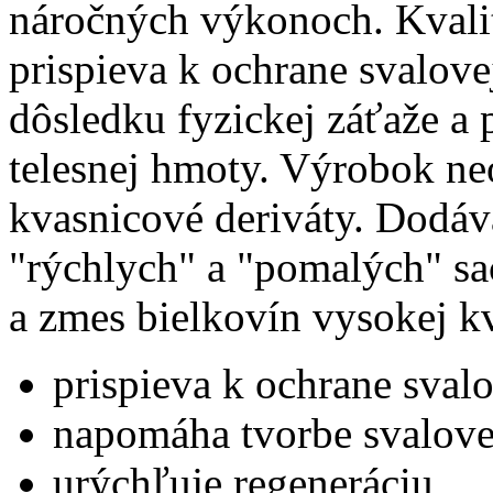
náročných výkonoch. Kvali
prispieva k ochrane svalov
dôsledku fyzickej záťaže a 
telesnej hmoty. Výrobok ne
kvasnicové deriváty. Dodá
"rýchlych" a "pomalých" s
a zmes bielkovín vysokej kv
prispieva k ochrane sva
napomáha tvorbe svalov
urýchľuje regeneráciu