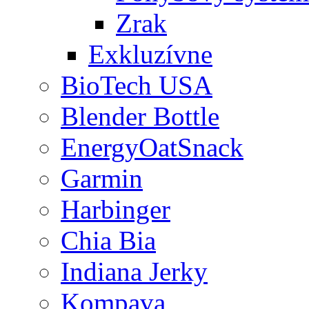
Zrak
Exkluzívne
BioTech USA
Blender Bottle
EnergyOatSnack
Garmin
Harbinger
Chia Bia
Indiana Jerky
Kompava