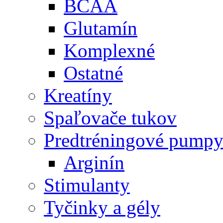
BCAA
Glutamín
Komplexné
Ostatné
Kreatíny
Spaľovače tukov
Predtréningové pump
Arginín
Stimulanty
Tyčinky a gély