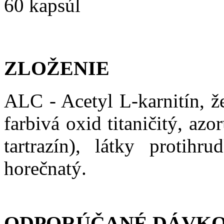
60 kapsúl
ZLOŽENIE
ALC - Acetyl L-karnitín,
ž
farbivá oxid titaničitý, azo
tartrazín), látky protihru
horečnatý
.
ODPORÚČANÉ DÁVKO