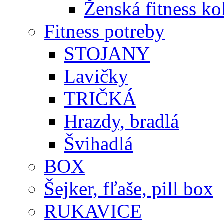
Ženská fitness ko
Fitness potreby
STOJANY
Lavičky
TRIČKÁ
Hrazdy, bradlá
Švihadlá
BOX
Šejker, fľaše, pill box
RUKAVICE