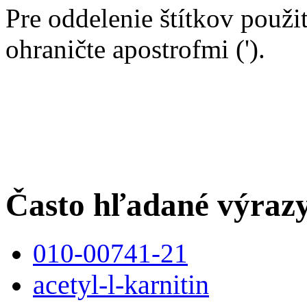
Pre oddelenie štítkov použit
ohraničte apostrofmi (').
Často hľadané výraz
010-00741-21
acetyl-l-karnitin