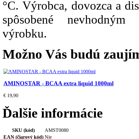
°C. Výrobca, dovozca a dis
spôsobené nevhodným 
výrobku.
Možno Vás budú zaujím
AMINOSTAR - BCAA extra liquid 1000ml
€ 19,90
Ďalšie informácie
SKU (kód)
AMST0080
EAN (čiarový kód)
Nie