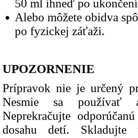
50 ml ihneď po ukončení 
Alebo môžete obidva spô
po fyzickej záťaži.
UPOZORNENIE
Prípravok nie je určený pr
Nesmie sa používať a
Neprekračujte odporúčan
dosahu detí. Skladujt