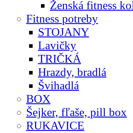
Ženská fitness ko
Fitness potreby
STOJANY
Lavičky
TRIČKÁ
Hrazdy, bradlá
Švihadlá
BOX
Šejker, fľaše, pill box
RUKAVICE