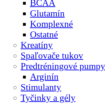
BCAA
Glutamín
Komplexné
Ostatné
Kreatíny
Spaľovače tukov
Predtréningové pump
Arginín
Stimulanty
Tyčinky a gély