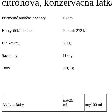
citrónová, konzervačná látk
Priemerné nutričné hodnoty
100 ml
Energetická hodnota
64 kcal/ 272 kJ
Bielkoviny
5,0 g
Sacharidy
11,0 g
Tuky
< 0,1 g
mg/25
Aktívne látky
ml
mg/100 ml