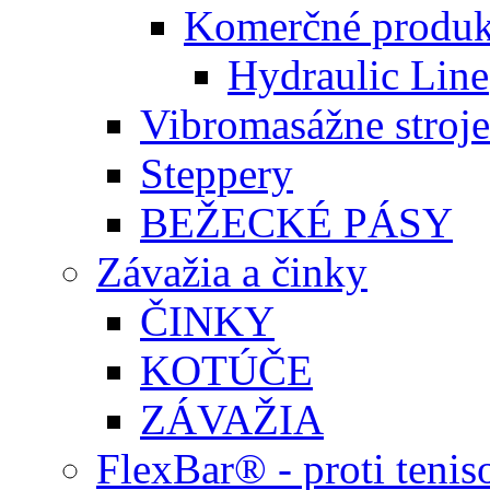
Komerčné produk
Hydraulic Line
Vibromasážne stroje
Steppery
BEŽECKÉ PÁSY
Závažia a činky
ČINKY
KOTÚČE
ZÁVAŽIA
FlexBar® - proti teni