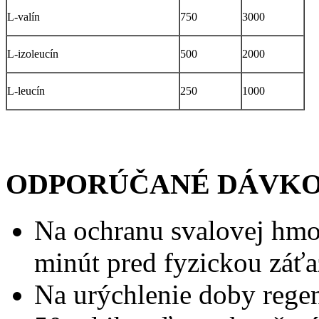
L-valín
750
3000
L-izoleucín
500
2000
L-leucín
250
1000
ODPORÚČANÉ DÁVKO
Na ochranu svalovej hmo
minút pred fyzickou záťa
Na urýchlenie doby regen