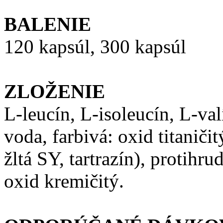
BALENIE
120 kapsúl, 300 kapsúl
ZLOŽENIE
L-leucín, L-isoleucín, L-val
voda, farbivá: oxid titaniči
žltá SY, tartrazín), protihru
oxid kremičitý.