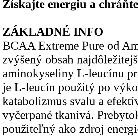
Získajte energiu a chráňt
ZÁKLADNÉ INFO
BCAA Extreme Pure od Ami
zvýšený obsah najdôležitejš
aminokyseliny L-leucínu pr
je L-leucín použitý po výko
katabolizmus svalu a efekt
vyčerpané tkanivá. Prebyto
použiteľný ako zdroj energ