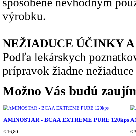
spôsobené nevhodným použ
výrobku.
NEŽIADUCE ÚČINKY A
Podľa lekárskych poznatko
prípravok žiadne nežiaduce 
Možno Vás budú zaujím
AMINOSTAR - BCAA EXTREME PURE 120kps
A
€ 16,80
€ 