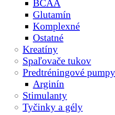
BCAA
Glutamín
Komplexné
Ostatné
Kreatíny
Spaľovače tukov
Predtréningové pump
Arginín
Stimulanty
Tyčinky a gély