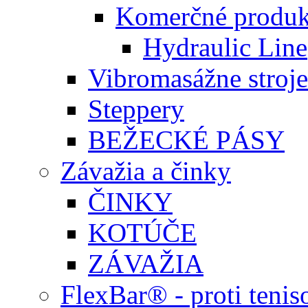
Komerčné produk
Hydraulic Line
Vibromasážne stroje
Steppery
BEŽECKÉ PÁSY
Závažia a činky
ČINKY
KOTÚČE
ZÁVAŽIA
FlexBar® - proti teni