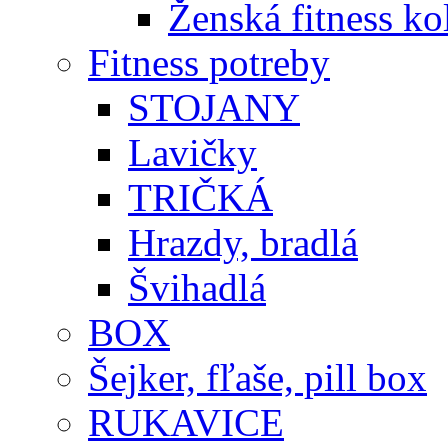
Ženská fitness ko
Fitness potreby
STOJANY
Lavičky
TRIČKÁ
Hrazdy, bradlá
Švihadlá
BOX
Šejker, fľaše, pill box
RUKAVICE