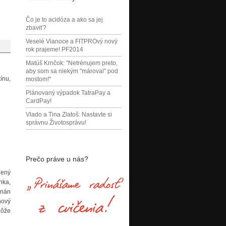
Čo je to acidóza a ako sa jej
zbaviť?
Veselé Vianoce a FITPROvý nový
rok prajeme! PF2014
Matúš Krnčok: "Netrénujem preto,
aby som sa niekým "mároval" pod
ínu,
mostom!"
Plánovaný výpadok TatraPay a
CardPay!
Vlado a Tina Zlatoš: Nastavte si
správnu Životosprávu!
Prečo práve u nás?
dený
nka,
anán
nový
Môže