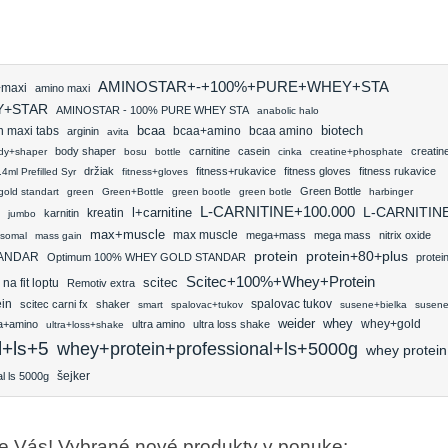
AMINOSTAR+-+100%+PURE+WHEY+STA
+maxi
amino maxi
Y+STAR
AMINOSTAR - 100% PURE WHEY STA
anabolic halo
bcaa
biotech
bcaa+amino
n maxi tabs
arginin
bcaa amino
avita
body shaper
carnitine
casein
creatin
dy+shaper
bosu
bottle
cinka
creatine+phosphate
držiak
fitness+rukavice
fitness gloves
fitness rukavice
ml Prefilled Syr
fitness+gloves
Green Bottle
gold standart
green
Green+Bottle
green bootle
green botle
harbinger
L-CARNITINE+100.000
L-CARNITIN
kreatin
l+carnitine
karnitin
jumbo
max+muscle
max muscle
mega+mass
mega mass
nitrix oxide
osomal
mass gain
protein
protein+80+plus
ANDAR
Optimum 100% WHEY GOLD STANDAR
protei
Scitec+100%+Whey+Protein
scitec
a fit loptu
Remotiv extra
in
scitec carni fx
shaker
spalovac tukov
smart
spalovac+tukov
susene+bielka
susen
whey
weider
whey+gold
ra+amino
ultra amino
ultra loss shake
ultra+loss+shake
l+ls+5
whey+protein+professional+ls+5000g
whey protein
šejker
l ls 5000g
re Vás! Vybrané nové produkty v ponuke: