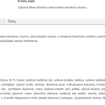
Krátky popis
Výborná fitnes tyčinka s mimoriadne lahodnou chuťou.
e
Štítky
riadne lahodnou chuťou, plné pravého ovocia, s obsahom funkčných zložiek L-karnit
 Vyskúšajte zdravé maškrtenie.
huťou 30 % (cukor, stužený rastlinný tuk, sušená srvátka, laktóza, sušený odstre
, emulgátor: sójový lecitín, aróma), škrobový sirup, extrudovaná kukurica, hrozie
 tuk,
cornflakes (kukurice, cukor, sladový extrakt, soľ), jablká, sójová krupice, b
centrát, glycerol, cukor, pšeničná vláknina, rastlinný tuk, pektín, aróma, citró
a, L-Carnitin Magnezium citrát,
extrakt Garcinia Cambogia
,
polynikotinát chrómu. 