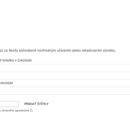
dajú za škody spôsobené nevhodným užívaním alebo skladovaním výrobku.
limetka v čokoláde
 čokoláde
PRIDAŤ ŠTÍTKY
 ohraničte apostrofmi (').