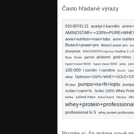
Často hľadané výrazy
010-00741-21
acetyl-l-karnitin
amino
AMINOSTAR+-+100%+PURE+WHE
aone+nutrition+maxi+tabs
aone nutritio
Biotech+power+pro
Biotech power pro
bo
phosphate
DISCOUNTPH.org buy Hadlima 2 x 0.4
glutamin
gold+whey
garmin
flasa
flowin
hyper+mass+5000
hyper mass 5000
jerky
joint
100.000
l carnitine
l carnitin
leucin
Lip
Optimum+100%+WHEY+GOLD+ST
olimp
pumpa+na+fit+loptu
pumpa n
80 plus
scitec+carni+fx
Scitec 100% Whey Prote
sušené mäso
ult
bielka
thera+band
tribulus
whey+protein+professiona
professional ls 5
whey protein professiona
Pozrite si, čo máme nové p