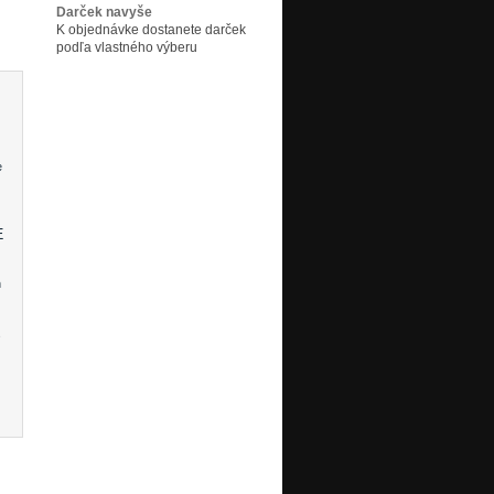
Darček navyše
K objednávke dostanete darček
podľa vlastného výberu
e
E
n
e