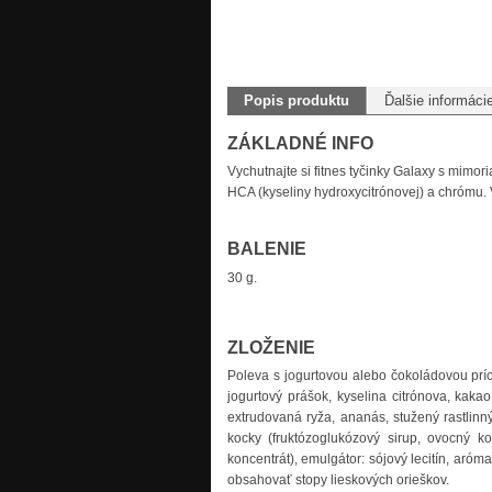
Popis produktu
Ďalšie informáci
ZÁKLADNÉ INFO
Vychutnajte si fitnes tyčinky Galaxy s mimo
HCA (kyseliny hydroxycitrónovej) a chrómu.
BALENIE
30 g.
ZLOŽENIE
Poleva s jogurtovou alebo čokoládovou príc
jogurtový prášok, kyselina citrónova, kakao
extrudovaná ryža, ananás, stužený rastlinný
kocky (fruktózoglukózový sirup, ovocný kon
koncentrát), emulgátor: sójový lecitín, aróm
obsahovať stopy lieskových orieškov.