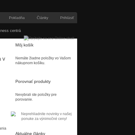
Pokladňa
Články
Prihlásiť
tness centrá
Môj košík
a v
Nemáte žiadne položky vo Vašom
nákupnom košíku.
Porovnať produkty
Nevybrali ste položky pre
porovanie.
ania
Aktuálne články