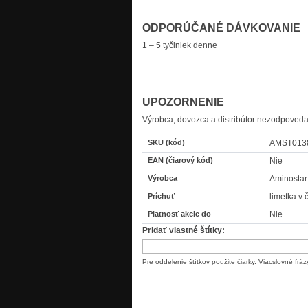
ODPORÚČANÉ DÁVKOVANIE
1 – 5 tyčiniek denne
UPOZORNENIE
Výrobca, dovozca a distribútor nezodpove
SKU (kód)
AMST0138-
EAN (čiarový kód)
Nie
Výrobca
Aminostar
Príchuť
limetka v
Platnosť akcie do
Nie
Pridať vlastné štítky:
Pre oddelenie štítkov použite čiarky. Viacslovné frázy