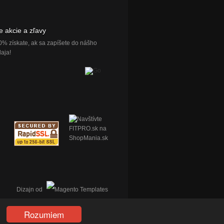
e akcie a zľavy
0% získate, ak sa zapíšete do nášho
aja!
Dizajn od
Rozumiem