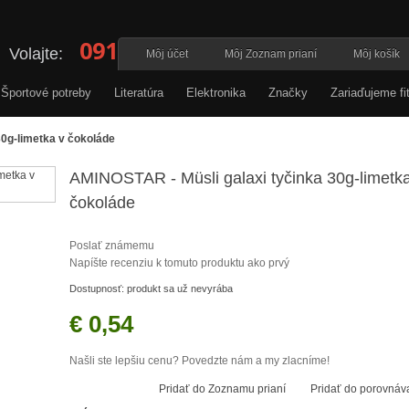
0911 348 776
Volajte:
PO - PIA 9:00 - 18:00
Môj účet
Môj Zoznam prianí
Môj košík
Športové potreby
Literatúra
Elektronika
Značky
Zariaďujeme fi
30g-limetka v čokoláde
AMINOSTAR - Müsli galaxi tyčinka 30g-limetk
čokoláde
Poslať známemu
Napíšte recenziu k tomuto produktu ako prvý
Dostupnosť:
produkt sa už nevyrába
€ 0,54
Našli ste lepšiu cenu? Povedzte nám a my zlacníme!
Pridať do Zoznamu prianí
Pridať do porovnáv