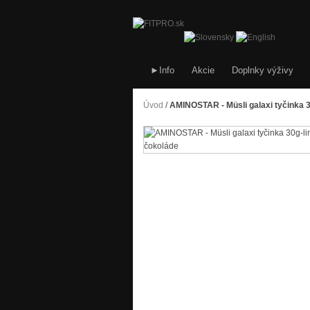
►Info
Akcie
Doplnky výživy
Úvod
/
AMINOSTAR - Müsli galaxi tyčinka 