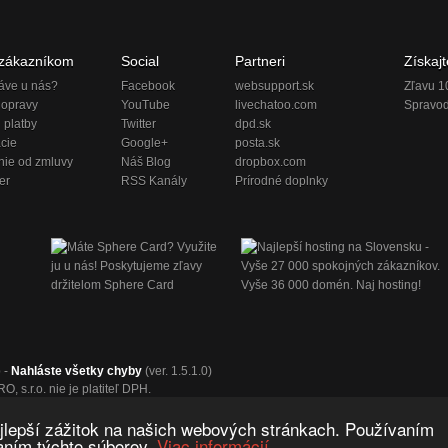
 zákazníkom
Social
Partneri
Získajt
áve u nás?
Facebook
websupport.sk
Zľavu 1
dopravy
YouTube
livechatoo.com
Spravod
 platby
Twitter
dpd.sk
cie
Google+
posta.sk
nie od zmluvy
Náš Blog
dropbox.com
er
RSS Kanály
Prírodné doplnky
 -
Nahláste všetky chyby
(ver. 1.5.1.0)
 s.r.o. nie je platiteľ DPH.
chranná známka spoločnosti FITPRO, s.r.o.
áva vyhradené.
jlepší zážitok na našich webových stránkach. Používaním
aním týchto súborov.
Viac informácií