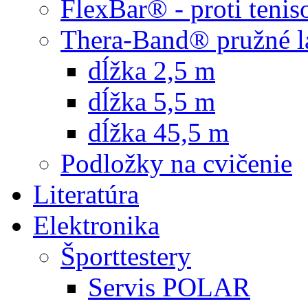
FlexBar® - proti teni
Thera-Band® pružné l
dĺžka 2,5 m
dĺžka 5,5 m
dĺžka 45,5 m
Podložky na cvičenie
Literatúra
Elektronika
Športtestery
Servis POLAR