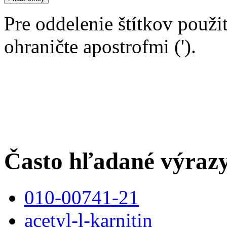
Pre oddelenie štítkov použit
ohraničte apostrofmi (').
Často hľadané výraz
010-00741-21
acetyl-l-karnitin