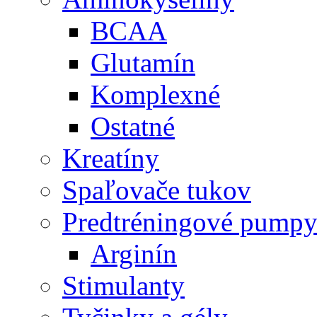
BCAA
Glutamín
Komplexné
Ostatné
Kreatíny
Spaľovače tukov
Predtréningové pump
Arginín
Stimulanty