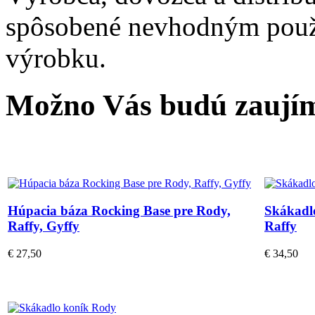
spôsobené nevhodným použ
výrobku.
Možno Vás budú zaujím
Húpacia báza Rocking Base pre Rody,
Skákadlo
Raffy, Gyffy
Raffy
€ 27,50
€ 34,50