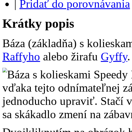
|
Pridať do porovnávania
Krátky popis
Báza (základňa) s kolieska
Raffyho
alebo žirafu
Gyffy
.