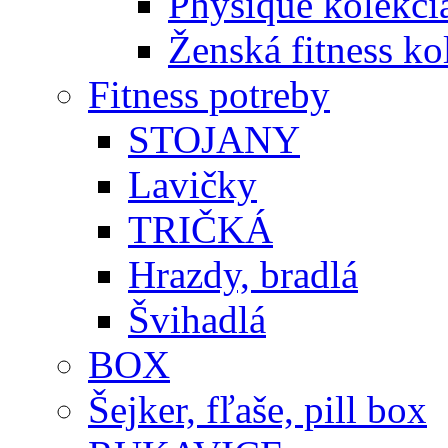
Physique kolekci
Ženská fitness ko
Fitness potreby
STOJANY
Lavičky
TRIČKÁ
Hrazdy, bradlá
Švihadlá
BOX
Šejker, fľaše, pill box