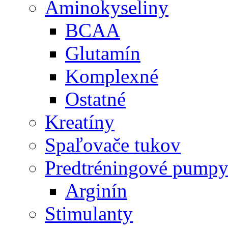
Aminokyseliny
BCAA
Glutamín
Komplexné
Ostatné
Kreatíny
Spaľovače tukov
Predtréningové pump
Arginín
Stimulanty