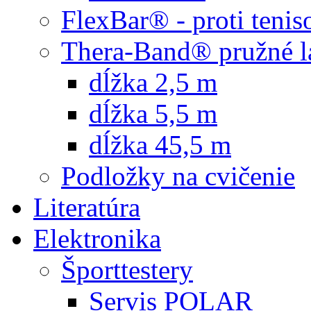
FlexBar® - proti teni
Thera-Band® pružné l
dĺžka 2,5 m
dĺžka 5,5 m
dĺžka 45,5 m
Podložky na cvičenie
Literatúra
Elektronika
Športtestery
Servis POLAR