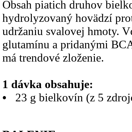
Obsah piatich druhov bielk
hydrolyzovaný hovädzí prote
udržaniu svalovej hmoty. 
glutamínu a pridanými BC
má trendové zloženie.
1 dávka obsahuje:
•
23 g bielkovín (z 5 zdro