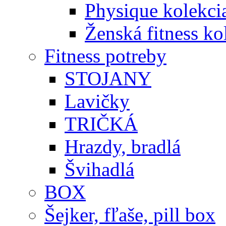
Physique kolekci
Ženská fitness ko
Fitness potreby
STOJANY
Lavičky
TRIČKÁ
Hrazdy, bradlá
Švihadlá
BOX
Šejker, fľaše, pill box