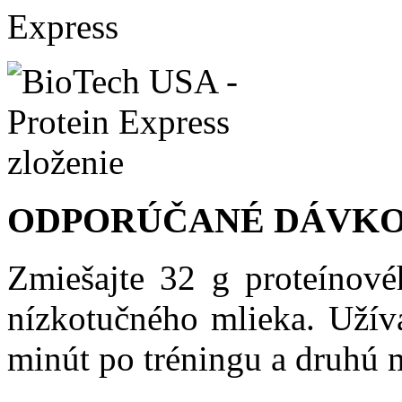
ODPORÚČANÉ DÁVKO
Zmiešajte 32 g proteínov
nízkotučného mlieka. Užív
minút po tréningu a druhú 