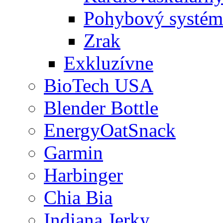
Pohybový systém
Zrak
Exkluzívne
BioTech USA
Blender Bottle
EnergyOatSnack
Garmin
Harbinger
Chia Bia
Indiana Jerky