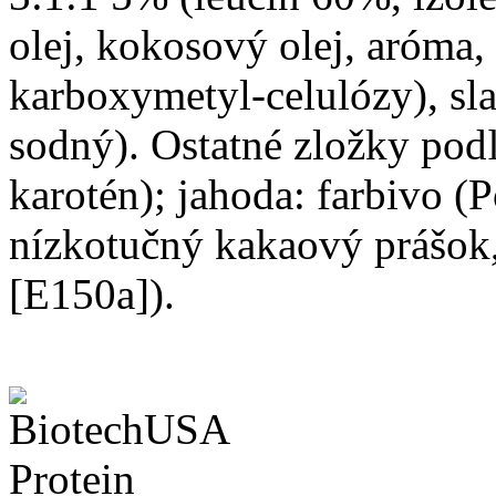
olej, kokosový olej, aróma,
karboxymetyl-celulózy), sla
sodný). Ostatné zložky podľ
karotén); jahoda: farbivo (
nízkotučný kakaový prášok,
[E150a]).