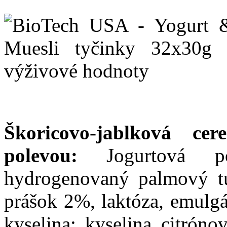
Škoricovo-jablková ce
polevou:
Jogurtová 
hydrogenovaný palmový tu
prášok 2%, laktóza, emulgát
kyselina: kyselina citróno