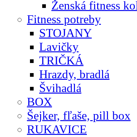
Ženská fitness ko
Fitness potreby
STOJANY
Lavičky
TRIČKÁ
Hrazdy, bradlá
Švihadlá
BOX
Šejker, fľaše, pill box
RUKAVICE