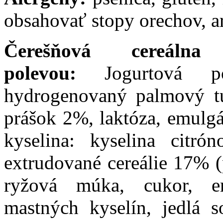
obsahovať stopy orechov, a
Čerešňová cereáln
polevou:
Jogurtová 
hydrogenovaný palmový tu
prášok 2%, laktóza, emulgát
kyselina: kyselina citró
extrudované cereálie 17% 
ryžová múka, cukor, em
mastných kyselín, jedlá 