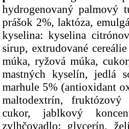
hydrogenovaný palmový tu
prášok 2%, laktóza, emulgát
kyselina: kyselina citróno
sirup, extrudované cereáli
múka, ryžová múka, cukor,
mastných kyselín, jedlá 
marhule 5% (antioxidant ox
maltodextrín, fruktózový 
cukor, jablkový koncen
zvlhčovadlo: glycerín, žel