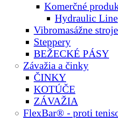
Komerčné produk
Hydraulic Line
Vibromasážne stroje
Steppery
BEŽECKÉ PÁSY
Závažia a činky
ČINKY
KOTÚČE
ZÁVAŽIA
FlexBar® - proti teni