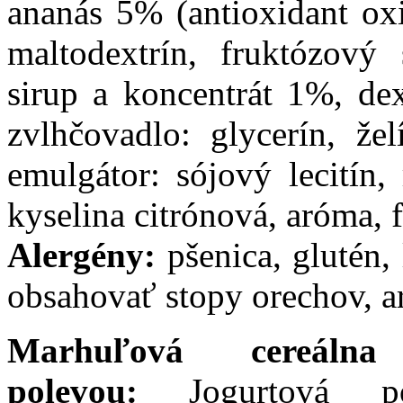
ananás 5% (antioxidant oxi
maltodextrín, fruktózový 
sirup a koncentrát 1%, dex
zvlhčovadlo: glycerín, žel
emulgátor: sójový lecitín, 
kyselina citrónová, aróma, 
Alergény:
pšenica, glutén, 
obsahovať stopy orechov, a
Marhuľová cereáln
polevou:
Jogurtová 