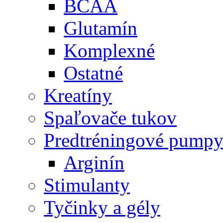
BCAA
Glutamín
Komplexné
Ostatné
Kreatíny
Spaľovače tukov
Predtréningové pump
Arginín
Stimulanty
Tyčinky a gély