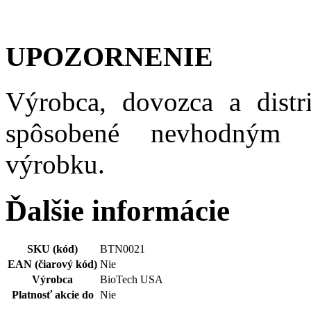
UPOZORNENIE
Výrobca, dovozca a distr
spôsobené nevhodným 
výrobku.
Ďalšie informácie
SKU (kód)
BTN0021
EAN (čiarový kód)
Nie
Výrobca
BioTech USA
Platnosť akcie do
Nie