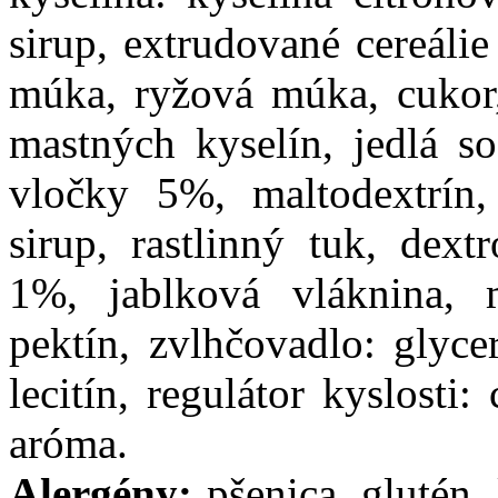
sirup, extrudované cereáli
múka, ryžová múka, cukor,
mastných kyselín, jedlá s
vločky 5%, maltodextrín,
sirup, rastlinný tuk, dext
1%, jablková vláknina, ml
pektín, zvlhčovadlo: glyce
lecitín, regulátor kyslosti:
aróma.
Alergény:
pšenica, glutén, 