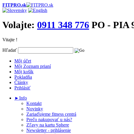
FITPRO.sk
Volajte:
0911 348 776
PO - PIA 9
Vitajte !
Hľadať
Môj účet
Môj Zoznam prianí
Môj košík
Pokladňa
Články
Prihlásiť
►Info
Kontakt
Novinky
Zariaďujeme fitness centrá
Prečo nakupovať u nás?
Zľavy na kartu Sphere
Newsletter - prihlásenie