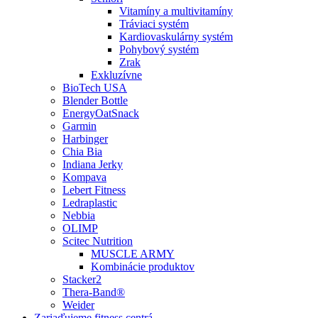
Vitamíny a multivitamíny
Tráviaci systém
Kardiovaskulárny systém
Pohybový systém
Zrak
Exkluzívne
BioTech USA
Blender Bottle
EnergyOatSnack
Garmin
Harbinger
Chia Bia
Indiana Jerky
Kompava
Lebert Fitness
Ledraplastic
Nebbia
OLIMP
Scitec Nutrition
MUSCLE ARMY
Kombinácie produktov
Stacker2
Thera-Band®
Weider
Zariaďujeme fitness centrá