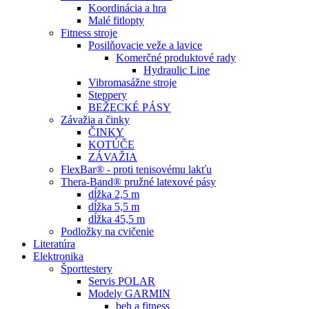
Koordinácia a hra
Malé fitlopty
Fitness stroje
Posilňovacie veže a lavice
Komerčné produktové rady
Hydraulic Line
Vibromasážne stroje
Steppery
BEŽECKÉ PÁSY
Závažia a činky
ČINKY
KOTÚČE
ZÁVAŽIA
FlexBar® - proti tenisovému lakťu
Thera-Band® pružné latexové pásy
dĺžka 2,5 m
dĺžka 5,5 m
dĺžka 45,5 m
Podložky na cvičenie
Literatúra
Elektronika
Športtestery
Servis POLAR
Modely GARMIN
beh a fitness