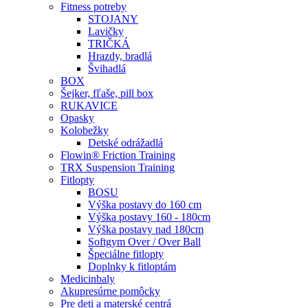
Fitness potreby
STOJANY
Lavičky
TRIČKÁ
Hrazdy, bradlá
Švihadlá
BOX
Šejker, fľaše, pill box
RUKAVICE
Opasky
Kolobežky
Detské odrážadlá
Flowin® Friction Training
TRX Suspension Training
Fitlopty
BOSU
Výška postavy do 160 cm
Výška postavy 160 - 180cm
Výška postavy nad 180cm
Softgym Over / Over Ball
Špeciálne fitlopty
Doplnky k fitloptám
Medicinbaly
Akupresúrne pomôcky
Pre deti a materské centrá