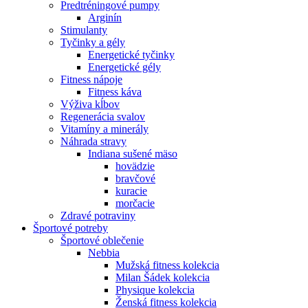
Predtréningové pumpy
Arginín
Stimulanty
Tyčinky a gély
Energetické tyčinky
Energetické gély
Fitness nápoje
Fitness káva
Výživa kĺbov
Regenerácia svalov
Vitamíny a minerály
Náhrada stravy
Indiana sušené mäso
hovädzie
bravčové
kuracie
morčacie
Zdravé potraviny
Športové potreby
Športové oblečenie
Nebbia
Mužská fitness kolekcia
Milan Šádek kolekcia
Physique kolekcia
Ženská fitness kolekcia