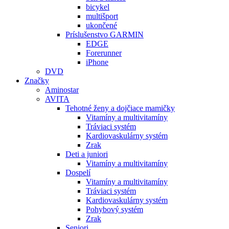
bicykel
multišport
ukončené
Príslušenstvo GARMIN
EDGE
Forerunner
iPhone
DVD
Značky
Aminostar
AVITA
Tehotné ženy a dojčiace mamičky
Vitamíny a multivitamíny
Tráviaci systém
Kardiovaskulárny systém
Zrak
Deti a juniori
Vitamíny a multivitamíny
Dospelí
Vitamíny a multivitamíny
Tráviaci systém
Kardiovaskulárny systém
Pohybový systém
Zrak
Seniori