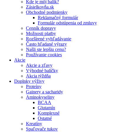
Kde je môj balík?
Zásielkovňa.sk
Obchodné podmienky
Reklamačný formulár
Formulár odstúpenia od zmluvy
Cenník dopravy
Možnosti platby
Rozšírené vyhľadávanie
Často hľadané výrazy
Našli ste lepšiu cenu?
Používanie cookies
Akcie
Akcie a zľavy
Výhodné balíčky
Akcia týždňa
Doplnky výživy
Proteíny
Gainery a sacharidy
Aminokyseliny
BCAA
Glutamín
Komplexné
Ostatné
Kreatíny
Spaľovače tukov