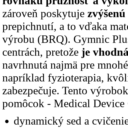
rovnakú pružnosť a výko
zároveň poskytuje
zvýšenú
prepichnutí, a to vďaka mat
výrobu (BRQ). Gymnic Plus 
centrách, pretože
je vhodná
navrhnutá najmä pre mnohé 
napríklad fyzioterapia, kvôl
zabezpečuje. Tento výrobok 
pomôcok - Medical Device C
dynamický sed a cvičeni