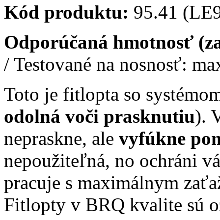
Kód produktu:
95.41 (LE
Odporúčaná hmotnosť (za
/ Testované na nosnosť: max
Toto je fitlopta so systémo
odolná voči prasknutiu
). 
nepraskne, ale
vyfúkne po
nepoužiteľná, no ochráni 
pracuje s maximálnym zaťaž
Fitlopty v BRQ kvalite sú 