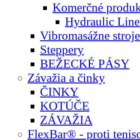
Komerčné produk
Hydraulic Line
Vibromasážne stroje
Steppery
BEŽECKÉ PÁSY
Závažia a činky
ČINKY
KOTÚČE
ZÁVAŽIA
FlexBar® - proti teni