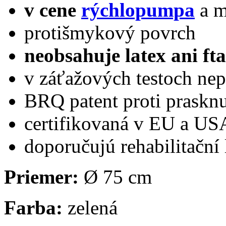
v cene
rýchlopumpa
a 
protišmykový povrch
neobsahuje latex ani fta
v záťažových testoch nepr
BRQ patent proti prasknu
certifikovaná v EU a US
doporučujú rehabilitační 
Priemer:
Ø 75 cm
Farba:
zelená