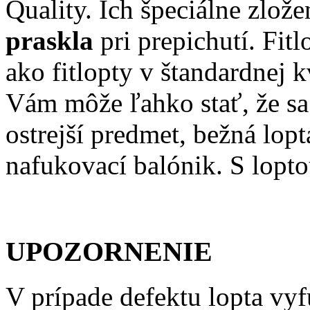
Quality. Ich špeciálne zlož
praskla
pri prepichutí. Fi
ako fitlopty v štandardnej k
Vám môže ľahko stať, že sa 
ostrejší predmet, bežná lo
nafukovací balónik. S lopt
UPOZORNENIE
V prípade defektu lopta v