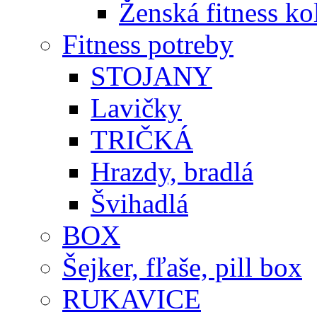
Ženská fitness ko
Fitness potreby
STOJANY
Lavičky
TRIČKÁ
Hrazdy, bradlá
Švihadlá
BOX
Šejker, fľaše, pill box
RUKAVICE