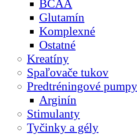
BCAA
Glutamín
Komplexné
Ostatné
Kreatíny
Spaľovače tukov
Predtréningové pump
Arginín
Stimulanty
Tyčinky a gély