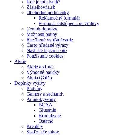
Kde je môj balík?
Zásielkovňa.sk
Obchodné podmienky
Reklamačný formulár
Formulár odstúpenia od zmluvy
Cenník dopravy
Možnosti platby
Rozšírené vyhľadávanie
Často hľadané výrazy
Našli ste lepšiu cenu?
Používanie cookies
Akcie
Akcie a zľavy
Výhodné balíčky
Akcia týždňa
Doplnky výživy
Proteíny
Gainery a sacharidy
Aminokyseliny
BCAA
Glutamín
Komplexné
Ostatné
Kreatíny
Spaľovače tukov