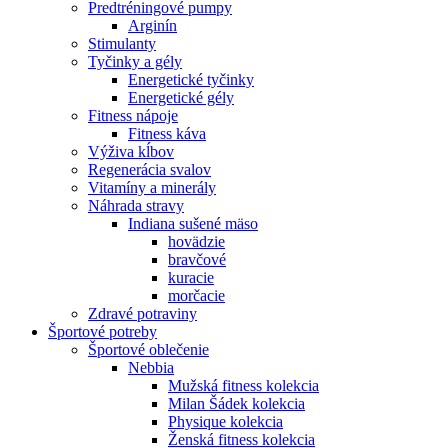
Predtréningové pumpy
Arginín
Stimulanty
Tyčinky a gély
Energetické tyčinky
Energetické gély
Fitness nápoje
Fitness káva
Výživa kĺbov
Regenerácia svalov
Vitamíny a minerály
Náhrada stravy
Indiana sušené mäso
hovädzie
bravčové
kuracie
morčacie
Zdravé potraviny
Športové potreby
Športové oblečenie
Nebbia
Mužská fitness kolekcia
Milan Šádek kolekcia
Physique kolekcia
Ženská fitness kolekcia