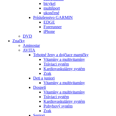
bicykel
multišport
ukončené
Príslušenstvo GARMIN
EDGE
Forerunner
iPhone
DVD
Značky
Aminostar
AVITA
Tehotné ženy a dojčiace mamičky
Vitamíny a multivitamíny
Tráviaci systém
Kardiovaskulárny systém
Zrak
Deti a juniori
Vitamíny a multivitamíny
Dospelí
Vitamíny a multivitamíny
Tráviaci systém
Kardiovaskulárny systém
Pohybový systém
Zrak
Seniori