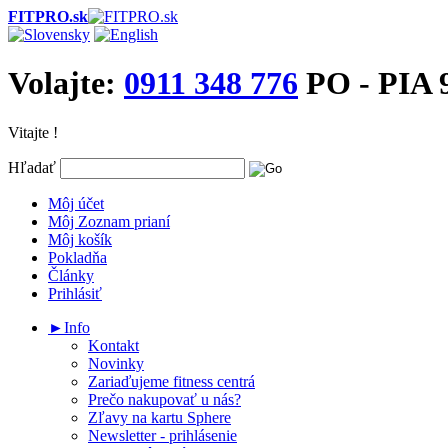
FITPRO.sk
Volajte:
0911 348 776
PO - PIA 9
Vitajte !
Hľadať
Môj účet
Môj Zoznam prianí
Môj košík
Pokladňa
Články
Prihlásiť
►Info
Kontakt
Novinky
Zariaďujeme fitness centrá
Prečo nakupovať u nás?
Zľavy na kartu Sphere
Newsletter - prihlásenie