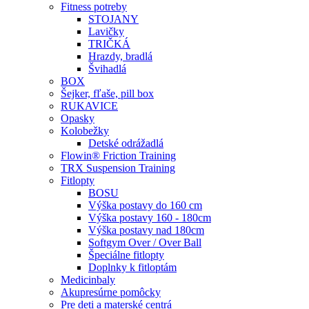
Fitness potreby
STOJANY
Lavičky
TRIČKÁ
Hrazdy, bradlá
Švihadlá
BOX
Šejker, fľaše, pill box
RUKAVICE
Opasky
Kolobežky
Detské odrážadlá
Flowin® Friction Training
TRX Suspension Training
Fitlopty
BOSU
Výška postavy do 160 cm
Výška postavy 160 - 180cm
Výška postavy nad 180cm
Softgym Over / Over Ball
Špeciálne fitlopty
Doplnky k fitloptám
Medicinbaly
Akupresúrne pomôcky
Pre deti a materské centrá