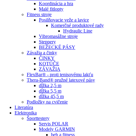
Koordinácia a hra
Malé fitlopty
Fitness stroje
Posilňovacie veže a lavice
Komerčné produktové rady
Hydraulic Line
Vibromasážne stroje
Steppery
BEŽECKÉ PÁSY
Závažia a činky
ČINKY
KOTÚČE
ZÁVAŽIA
FlexBar® - proti tenisovému lakťu
Thera-Band® pružné latexové pásy
dĺžka 2,5 m
dĺžka 5,5 m
dĺžka 45,5 m
Podložky na cvičenie
Literatúra
Elektronika
Športtestery
Servis POLAR
Modely GARMIN
beh a fitness