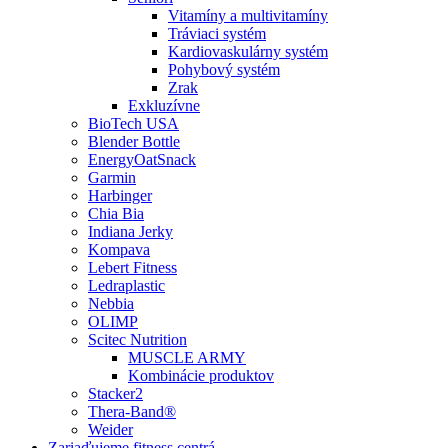
Vitamíny a multivitamíny
Tráviaci systém
Kardiovaskulárny systém
Pohybový systém
Zrak
Exkluzívne
BioTech USA
Blender Bottle
EnergyOatSnack
Garmin
Harbinger
Chia Bia
Indiana Jerky
Kompava
Lebert Fitness
Ledraplastic
Nebbia
OLIMP
Scitec Nutrition
MUSCLE ARMY
Kombinácie produktov
Stacker2
Thera-Band®
Weider
Zariaďujeme fitness centrá