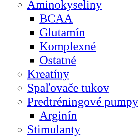
Aminokyseliny
BCAA
Glutamín
Komplexné
Ostatné
Kreatíny
Spaľovače tukov
Predtréningové pump
Arginín
Stimulanty