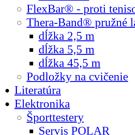
FlexBar® - proti teni
Thera-Band® pružné l
dĺžka 2,5 m
dĺžka 5,5 m
dĺžka 45,5 m
Podložky na cvičenie
Literatúra
Elektronika
Športtestery
Servis POLAR