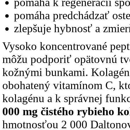
pomáha k regenerácii spo
pomáha predchádzať ost
zlepšuje hybnosť a zmier
Vysoko koncentrované pepti
môžu podporiť opätovnú t
kožnými bunkami. Kolagén 
obohatený vitamínom C, kto
kolagénu a k správnej funk
000 mg čistého rybieho k
hmotnosťou 2 000 Daltonov