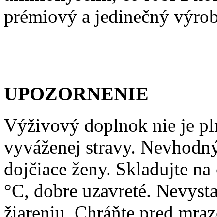
prémiový a jedinečný výro
UPOZORNENIE
Výživový doplnok nie je pl
vyváženej stravy. Nevhodný 
dojčiace ženy. Skladujte n
°C, dobre uzavreté. Nevys
žiareniu. Chráňte pred mra