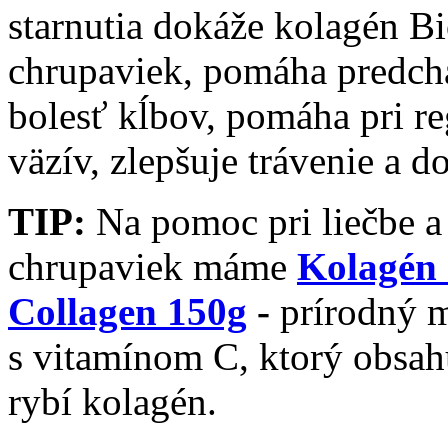
starnutia dokáže kolagén Bi
chrupaviek, pomáha predch
bolesť kĺbov, pomáha pri re
väzív, zlepšuje trávenie a 
TIP:
Na pomoc pri liečbe a 
chrupaviek máme
Kolagén 
Collagen 150g
-
prírodný 
s vitamínom C, ktorý obsa
rybí kolagén.