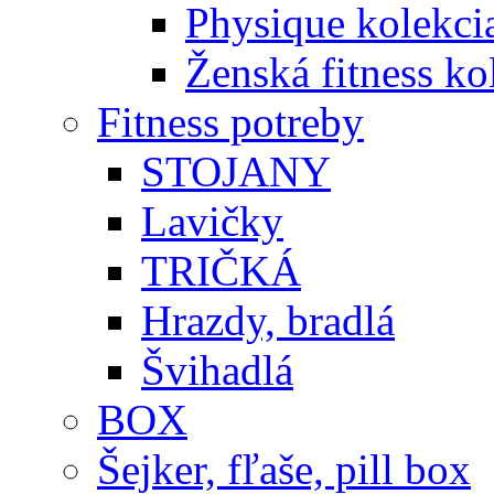
Physique kolekci
Ženská fitness ko
Fitness potreby
STOJANY
Lavičky
TRIČKÁ
Hrazdy, bradlá
Švihadlá
BOX
Šejker, fľaše, pill box