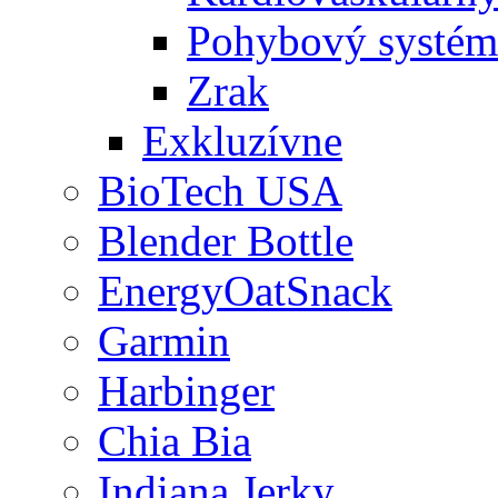
Pohybový systém
Zrak
Exkluzívne
BioTech USA
Blender Bottle
EnergyOatSnack
Garmin
Harbinger
Chia Bia
Indiana Jerky