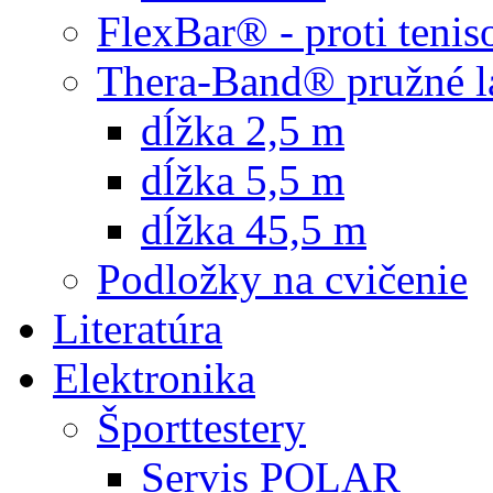
FlexBar® - proti teni
Thera-Band® pružné l
dĺžka 2,5 m
dĺžka 5,5 m
dĺžka 45,5 m
Podložky na cvičenie
Literatúra
Elektronika
Športtestery
Servis POLAR