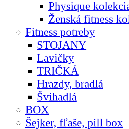
Physique kolekci
Ženská fitness ko
Fitness potreby
STOJANY
Lavičky
TRIČKÁ
Hrazdy, bradlá
Švihadlá
BOX
Šejker, fľaše, pill box