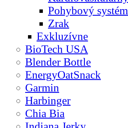
Pohybový systém
Zrak
Exkluzívne
BioTech USA
Blender Bottle
EnergyOatSnack
Garmin
Harbinger
Chia Bia
Indiana Jerky