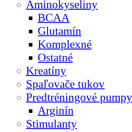
Aminokyseliny
BCAA
Glutamín
Komplexné
Ostatné
Kreatíny
Spaľovače tukov
Predtréningové pump
Arginín
Stimulanty