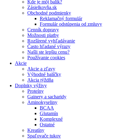
Kde je môj balík?
Zásielkovňa.sk
Obchodné podmienky
Reklamačný formulár
Formulár odstúpenia od zmluvy
Cenník dopravy
Možnosti platby
Rozšírené vyhľadávanie
Často hľadané výrazy
Našli ste lepšiu cenu?
Používanie cookies
Akcie
Akcie a zľavy
Výhodné balíčky
Akcia týždňa
Doplnky výživy
Proteíny
Gainery a sacharidy
Aminokyseliny
BCAA
Glutamín
Komplexné
Ostatné
Kreatíny
Spaľovače tukov