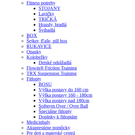
Fitness potreby
STOJANY
Lavičky
TRIČKÁ
Hrazdy, bradlá
Švihadlá
BOX
Šejker, fľaše, pill box
RUKAVICE
Opasky
Kolobežky
Detské odrážadlá
Flowin® Friction Training
TRX Suspension Training
Fitlopty
BOSU
Výška postavy do 160 cm
Výška postavy 160 - 180cm
Výška postavy nad 180cm
Softgym Over / Over Ball
Špeciálne fitlopty
Doplnky k fitloptám
Medicinbaly
Akupresúrne pomôcky
Pre deti a materské centrá