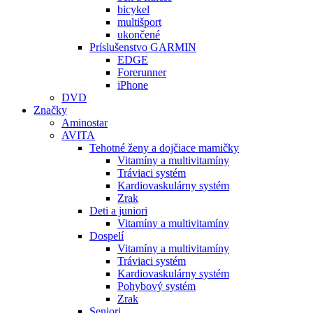
bicykel
multišport
ukončené
Príslušenstvo GARMIN
EDGE
Forerunner
iPhone
DVD
Značky
Aminostar
AVITA
Tehotné ženy a dojčiace mamičky
Vitamíny a multivitamíny
Tráviaci systém
Kardiovaskulárny systém
Zrak
Deti a juniori
Vitamíny a multivitamíny
Dospelí
Vitamíny a multivitamíny
Tráviaci systém
Kardiovaskulárny systém
Pohybový systém
Zrak
Seniori