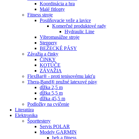
Koordinácia a hra
Malé fitlopty
Fitness stroje
Posilňovacie veže a lavice
Komerčné produktové rady
Hydraulic Line
Vibromasážne stroje
Steppery
BEŽECKÉ PÁSY
Závažia a činky
ČINKY
KOTÚČE
ZÁVAŽIA
FlexBar® - proti tenisovému lakťu
Thera-Band® pružné latexové pásy
dĺžka 2,5 m
dĺžka 5,5 m
dĺžka 45,5 m
Podložky na cvičenie
Literatúra
Elektronika
Športtestery
Servis POLAR
Modely GARMIN
beh a fitness