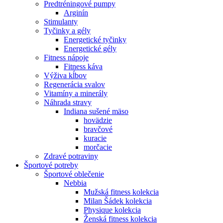
Predtréningové pumpy
Arginín
Stimulanty
Tyčinky a gély
Energetické tyčinky
Energetické gély
Fitness nápoje
Fitness káva
Výživa kĺbov
Regenerácia svalov
Vitamíny a minerály
Náhrada stravy
Indiana sušené mäso
hovädzie
bravčové
kuracie
morčacie
Zdravé potraviny
Športové potreby
Športové oblečenie
Nebbia
Mužská fitness kolekcia
Milan Šádek kolekcia
Physique kolekcia
Ženská fitness kolekcia