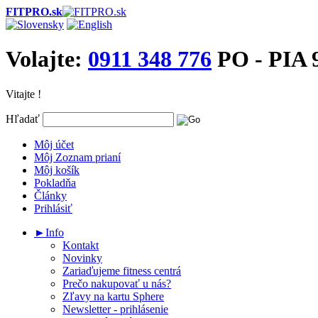
FITPRO.sk
Volajte:
0911 348 776
PO - PIA 9
Vitajte !
Hľadať
Môj účet
Môj Zoznam prianí
Môj košík
Pokladňa
Články
Prihlásiť
►Info
Kontakt
Novinky
Zariaďujeme fitness centrá
Prečo nakupovať u nás?
Zľavy na kartu Sphere
Newsletter - prihlásenie