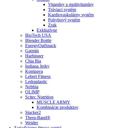
Vitamíny a multivitamíny
Tráviaci systém
Kardiovaskulárny systém
Pohybový systém
Zrak
Exkluzívne
BioTech USA
Blender Bottle
EnergyOatSnack
Garmin
Harbinger
Chia Bia
Indiana Jerky
Kompava
Lebert Fitness
Ledraplastic
Nebbia
OLIMP
Scitec Nutrition
MUSCLE ARMY
Kombinácie produktov
Stacker2
Thera-Band®
Weider
Zariaďujeme fitness centrá