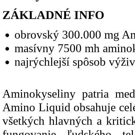
ZÁKLADNÉ INFO
obrovský 300.000 mg Am
masívny 7500 mh aminoky
najrýchlejší spôsob výži
Aminokyseliny patria medzi
Amino Liquid obsahuje celé
všetkých hlavných a kritic
fungovanie ľudského te