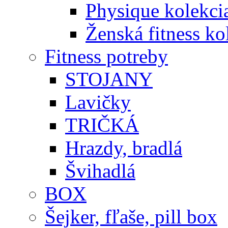
Physique kolekci
Ženská fitness ko
Fitness potreby
STOJANY
Lavičky
TRIČKÁ
Hrazdy, bradlá
Švihadlá
BOX
Šejker, fľaše, pill box