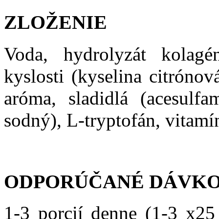
ZLOŽENIE
Voda, hydrolyzát kolagén
kyslosti (kyselina citrónov
aróma, sladidlá (acesulf
sodný), L-tryptofán, vitamí
ODPORÚČANÉ DÁVKO
1-3 porcií denne (1-3 x25 