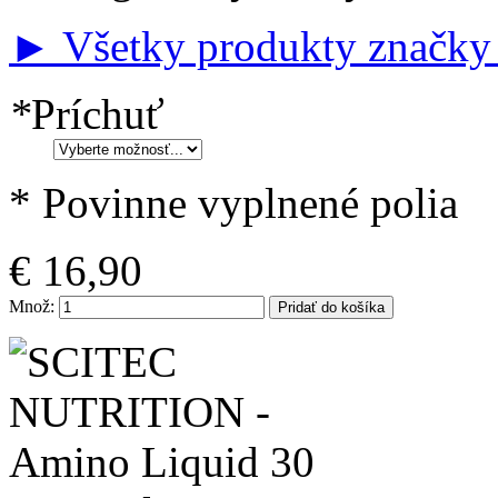
► Všetky produkty značky 
*
Príchuť
* Povinne vyplnené polia
€ 16,90
Množ:
Pridať do košíka