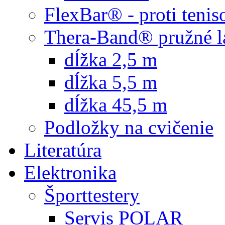
FlexBar® - proti teni
Thera-Band® pružné l
dĺžka 2,5 m
dĺžka 5,5 m
dĺžka 45,5 m
Podložky na cvičenie
Literatúra
Elektronika
Športtestery
Servis POLAR