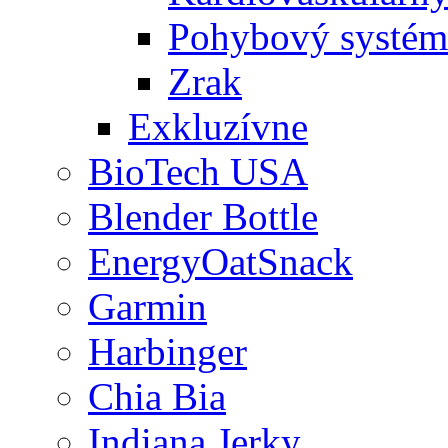
Pohybový systém
Zrak
Exkluzívne
BioTech USA
Blender Bottle
EnergyOatSnack
Garmin
Harbinger
Chia Bia
Indiana Jerky