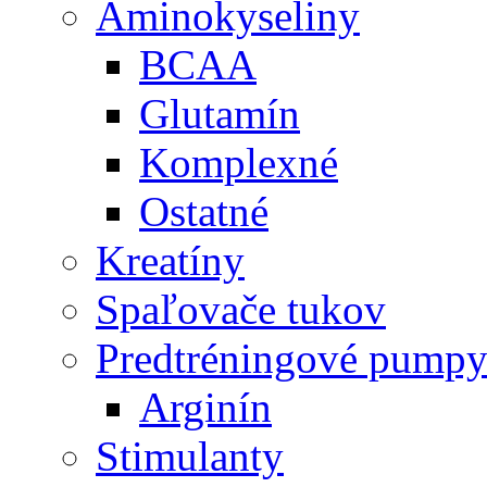
Aminokyseliny
BCAA
Glutamín
Komplexné
Ostatné
Kreatíny
Spaľovače tukov
Predtréningové pump
Arginín
Stimulanty