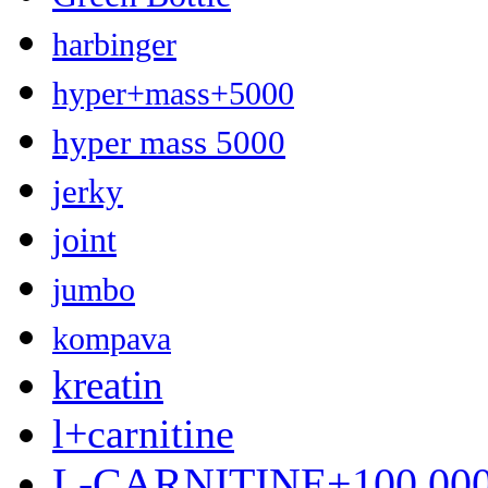
harbinger
hyper+mass+5000
hyper mass 5000
jerky
joint
jumbo
kompava
kreatin
l+carnitine
L-CARNITINE+100.00