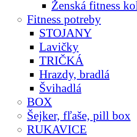
Ženská fitness ko
Fitness potreby
STOJANY
Lavičky
TRIČKÁ
Hrazdy, bradlá
Švihadlá
BOX
Šejker, fľaše, pill box
RUKAVICE