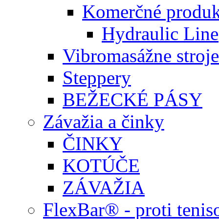
Komerčné produk
Hydraulic Line
Vibromasážne stroje
Steppery
BEŽECKÉ PÁSY
Závažia a činky
ČINKY
KOTÚČE
ZÁVAŽIA
FlexBar® - proti teni