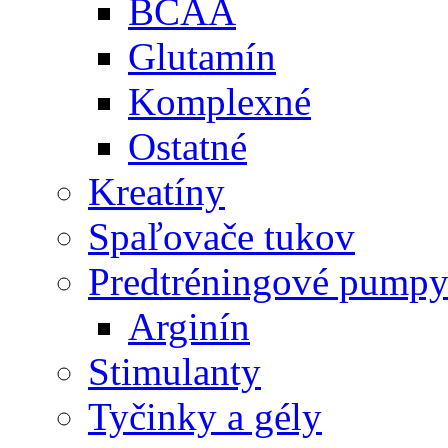
BCAA
Glutamín
Komplexné
Ostatné
Kreatíny
Spaľovače tukov
Predtréningové pump
Arginín
Stimulanty
Tyčinky a gély