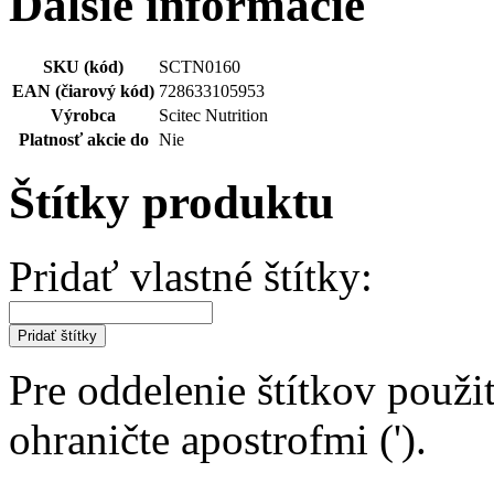
Ďalšie informácie
SKU (kód)
SCTN0160
EAN (čiarový kód)
728633105953
Výrobca
Scitec Nutrition
Platnosť akcie do
Nie
Štítky produktu
Pridať vlastné štítky:
Pridať štítky
Pre oddelenie štítkov použit
ohraničte apostrofmi (').