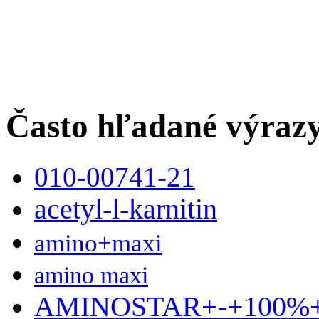
Často hľadané výraz
010-00741-21
acetyl-l-karnitin
amino+maxi
amino maxi
AMINOSTAR+-+100%