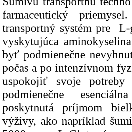
Šumivú transportnú technol
farmaceutický priemys
transportný systém pre L-g
vyskytujúca aminokyselina
byť podmienečne nevyhnutný
počas a po intenzívnom fyz
uspokojiť svoje potreby 
podmienečne esenciál
poskytnutá príjmom bie
výživy, ako napríklad šu