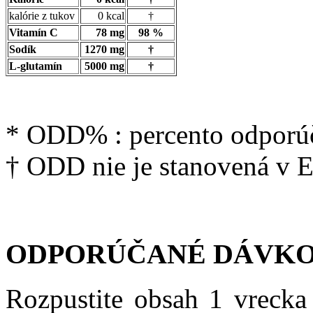
kalórie z tukov
0 kcal
†
Vitamín C
78 mg
98 %
Sodík
1270 mg
†
L-glutamín
5000 mg
†
* ODD% : percento odporúč
† ODD nie je stanovená v 
ODPORÚČANÉ DÁVKO
Rozpustite obsah 1 vrecka