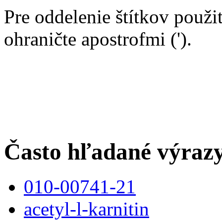
Pre oddelenie štítkov použit
ohraničte apostrofmi (').
Často hľadané výraz
010-00741-21
acetyl-l-karnitin