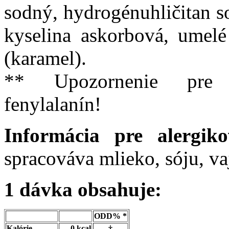
sodný, hydrogénuhličitan so
kyselina askorbová, umelé 
(karamel).
** Upozornenie pre f
fenylalanín!
Informácia pre alergi
spracováva mlieko, sóju, va
1 dávka obsahuje:
ODD% *
Kalórie
0 kcal
†