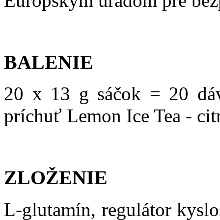
Európskym úradom pre bezp
BALENIE
20 x 13 g sáčok = 20 dáv
príchuť Lemon Ice Tea - ci
ZLOŽENIE
L-glutamín, regulátor kyslos