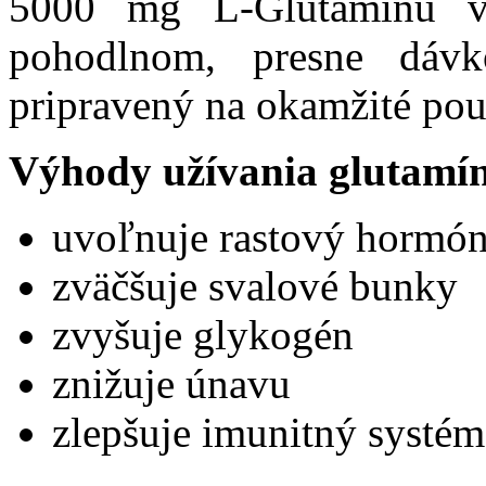
5000 mg L-Glutamínu v
pohodlnom, presne dáv
pripravený na okamžité použ
Výhody užívania glutamí
uvoľnuje rastový hormó
zväčšuje svalové bunky
zvyšuje glykogén
znižuje únavu
zlepšuje imunitný systém