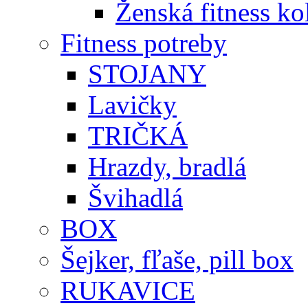
Ženská fitness ko
Fitness potreby
STOJANY
Lavičky
TRIČKÁ
Hrazdy, bradlá
Švihadlá
BOX
Šejker, fľaše, pill box
RUKAVICE