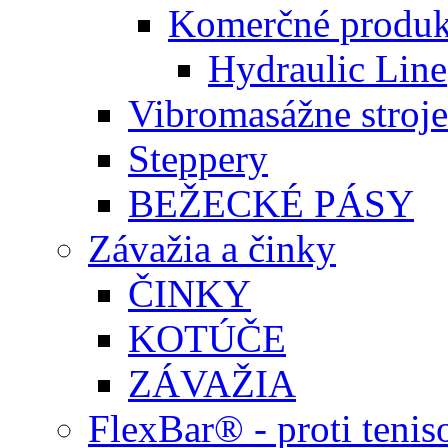
Komerčné produk
Hydraulic Line
Vibromasážne stroje
Steppery
BEŽECKÉ PÁSY
Závažia a činky
ČINKY
KOTÚČE
ZÁVAŽIA
FlexBar® - proti teni