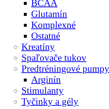
BCAA
Glutamín
Komplexné
Ostatné
Kreatíny
Spaľovače tukov
Predtréningové pump
Arginín
Stimulanty
Tyčinky a gély