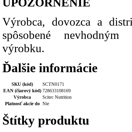
UPOZORNENIE
Výrobca, dovozca a distr
spôsobené nevhodným 
výrobku.
Ďalšie informácie
SKU (kód)
SCTN0171
EAN (čiarový kód)
728633108169
Výrobca
Scitec Nutrition
Platnosť akcie do
Nie
Štítky produktu