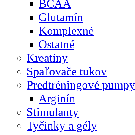
BCAA
Glutamín
Komplexné
Ostatné
Kreatíny
Spaľovače tukov
Predtréningové pump
Arginín
Stimulanty
Tyčinky a gély