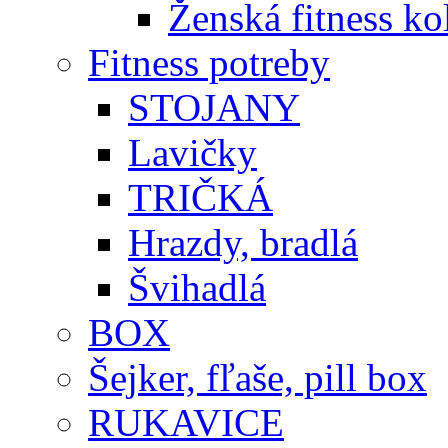
Ženská fitness ko
Fitness potreby
STOJANY
Lavičky
TRIČKÁ
Hrazdy, bradlá
Švihadlá
BOX
Šejker, fľaše, pill box
RUKAVICE