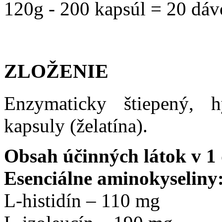
120g - 200 kapsúl = 20 dá
ZLOŽENIE
Enzymaticky štiepený, h
kapsuly (želatína).
Obsah účinných látok v 1 
Esenciálne aminokyseliny
L
-
histidín
– 110 mg