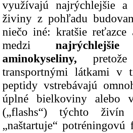
využívajú najrýchlejšie a
živiny z pohľadu budovani
niečo iné: kratšie reťazc
medzi
najrýchlejši
aminokyseliny,
pretože 
transportnými látkami v tr
peptidy vstrebávajú omnoh
úplné bielkoviny alebo 
(„flashs“) týchto živí
„naštartuje“ potréningovú