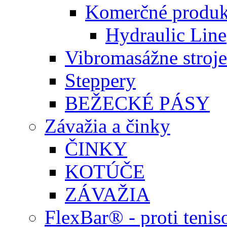
Komerčné produk
Hydraulic Line
Vibromasážne stroje
Steppery
BEŽECKÉ PÁSY
Závažia a činky
ČINKY
KOTÚČE
ZÁVAŽIA
FlexBar® - proti teni