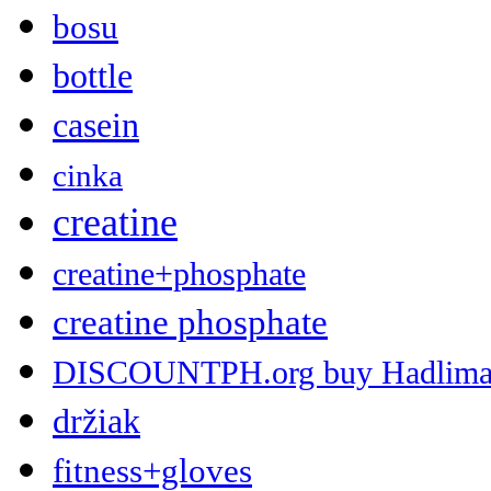
bosu
bottle
casein
cinka
creatine
creatine+phosphate
creatine phosphate
DISCOUNTPH.org buy Hadlima 2 
držiak
fitness+gloves