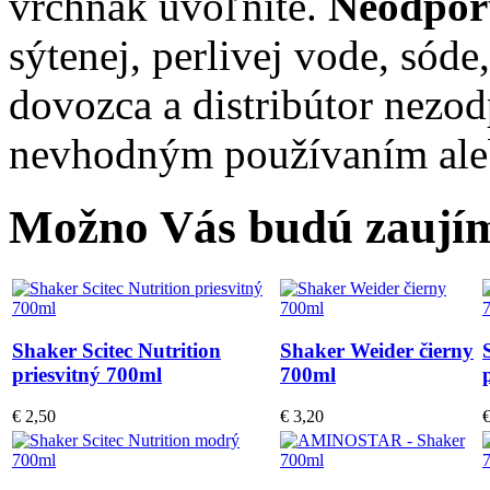
vrchnák uvoľnite.
Neodpo
sýtenej, perlivej vode, sód
dovozca a distribútor nezo
nevhodným používaním ale
Možno Vás budú zaujím
Shaker Scitec Nutrition
Shaker Weider čierny
priesvitný 700ml
700ml
€ 2,50
€ 3,20
€