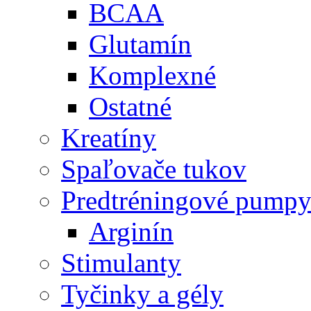
BCAA
Glutamín
Komplexné
Ostatné
Kreatíny
Spaľovače tukov
Predtréningové pump
Arginín
Stimulanty
Tyčinky a gély