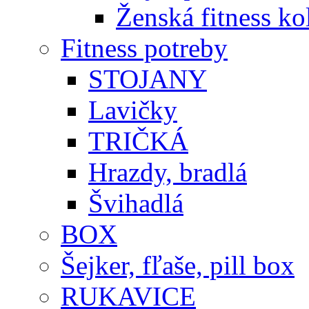
Ženská fitness ko
Fitness potreby
STOJANY
Lavičky
TRIČKÁ
Hrazdy, bradlá
Švihadlá
BOX
Šejker, fľaše, pill box
RUKAVICE