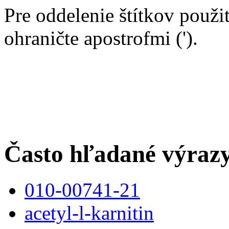
Pre oddelenie štítkov použit
ohraničte apostrofmi (').
Často hľadané výraz
010-00741-21
acetyl-l-karnitin