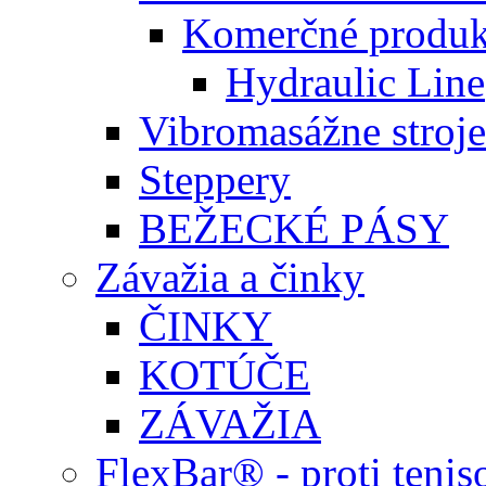
Komerčné produk
Hydraulic Line
Vibromasážne stroje
Steppery
BEŽECKÉ PÁSY
Závažia a činky
ČINKY
KOTÚČE
ZÁVAŽIA
FlexBar® - proti teni