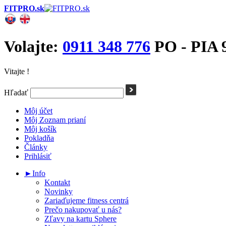
FITPRO.sk
Volajte:
0911 348 776
PO - PIA 9
Vitajte !
Hľadať
Môj účet
Môj Zoznam prianí
Môj košík
Pokladňa
Články
Prihlásiť
►Info
Kontakt
Novinky
Zariaďujeme fitness centrá
Prečo nakupovať u nás?
Zľavy na kartu Sphere