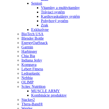
Seniori
Vitamíny a multivitamíny
Tráviaci systém
Kardiovaskulárny systém
Pohybový systém
Zrak
Exkluzívne
BioTech USA
Blender Bottle
EnergyOatSnack
Garmin
Harbinger
Chia Bia
Indiana Jerky
Kompava
Lebert Fitness
Ledraplastic
Nebbia
OLIMP
Scitec Nutrition
MUSCLE ARMY
Kombinácie produktov
Stacker2
Thera-Band®
Weider