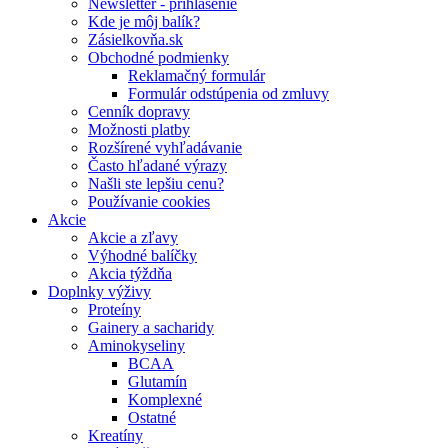
Newsletter - prihlásenie
Kde je môj balík?
Zásielkovňa.sk
Obchodné podmienky
Reklamačný formulár
Formulár odstúpenia od zmluvy
Cenník dopravy
Možnosti platby
Rozšírené vyhľadávanie
Často hľadané výrazy
Našli ste lepšiu cenu?
Používanie cookies
Akcie
Akcie a zľavy
Výhodné balíčky
Akcia týždňa
Doplnky výživy
Proteíny
Gainery a sacharidy
Aminokyseliny
BCAA
Glutamín
Komplexné
Ostatné
Kreatíny