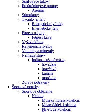
Spaľovače tukov
Predtréningové pumpy
Arginín
Stimulanty
Tyčinky a gély
Energetické tyčinky
Energetické gély
Fitness nápoje
Fitness káva
Výživa kĺbov
Regenerácia svalov
Vitamíny a minerály
Náhrada stravy
Indiana sušené mäso
hovädzie
bravčové
kuracie
morčacie
Zdravé potraviny
Športové potreby
Športové oblečenie
Nebbia
Mužská fitness kolekcia
Milan Šádek kolekcia
Physique kolekcia