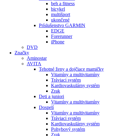
beh a fitness
bicykel
multišport
ukončené
Príslušenstvo GARMIN
EDGE
Forerunner
iPhone
DVD
Značky
Aminostar
AVITA
Tehotné ženy a dojčiace mamičky
Vitamíny a multivitamíny
Tráviaci systém
Kardiovaskulárny systém
Zrak
Deti a juniori
Vitamíny a multivitamíny
Dospelí
Vitamíny a multivitamíny
Tráviaci systém
Kardiovaskulárny systém
Pohybový systém
Zrak