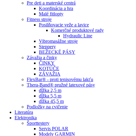
Pre deti a materské centrá
Koordinácia a hra
Malé fitlopty
Fitness stroje
Posilňovacie veže a lavice
Komerčné produktové rady
Hydraulic Line
Vibromasážne stroje
Steppery
BEŽECKÉ PÁSY
Závažia a činky
ČINKY
KOTÚČE
ZÁVAŽIA
FlexBar® - proti tenisovému lakťu
Thera-Band® pružné latexové pásy
dĺžka 2,5 m
dĺžka 5,5 m
dĺžka 45,5 m
Podložky na cvičenie
Literatúra
Elektronika
Športtestery
Servis POLAR
Modely GARMIN