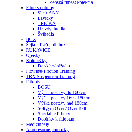
Ženská fitness kolekcia
Fitness potreby
STOJANY
Lavičky
TRIČKÁ
Hrazdy, bradlá
Švihadlá
BOX
Šejker, fľaše, pill box
RUKAVICE
Opasky
Kolobežky
Detské odrážadlá
Flowin® Friction Training
TRX Suspension Training
Fitlopty
BOSU
Výška postavy do 160 cm
Výška postavy 160 - 180cm
Výška postavy nad 180cm
Softgym Over / Over Ball
Špeciálne fitlopty
Doplnky k fitloptám
Medicinbaly
Akupresúrne pomôcky