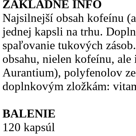
ZÁKLADNÉ INFO
Najsilnejší obsah kofeínu (
jednej kapsli na trhu. Dop
spaľovanie tukových zásob
obsahu, nielen kofeínu, ale 
Aurantium), polyfenolov z
doplnkovým zložkám: vitam
BALENIE
120 kapsúl