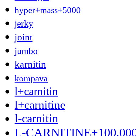
hyper+mass+5000
jerky
joint
jumbo
karnitin
kompava
l+carnitin
l+carnitine
l-carnitin
L-CARNITINE+100.00