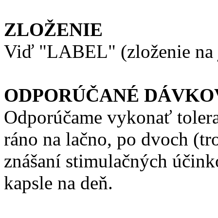
ZLOŽENIE
Viď "LABEL" (zloženie na j
ODPORÚČANÉ DÁVKO
Odporúčame vykonať toleran
ráno na lačno, po dvoch (t
znášaní stimulačných účin
kapsle na deň.