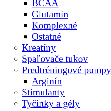
BCAA
Glutamín
Komplexné
Ostatné
Kreatíny
Spaľovače tukov
Predtréningové pump
Arginín
Stimulanty
Tyčinky a gély