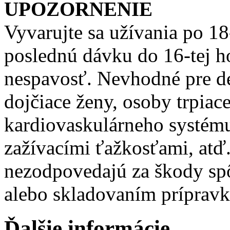
UPOZORNENIE
Vyvarujte sa užívania po 1
poslednú dávku do 16-tej h
nespavosť. Nevhodné pre de
dojčiace ženy, osoby trpia
kardiovaskulárneho systému
zažívacími ťažkosťami, atď.
nezodpovedajú za škody s
alebo skladovaním prípravk
Ďalšie informácie