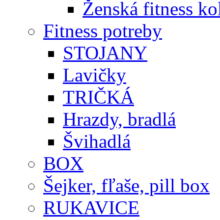
Ženská fitness ko
Fitness potreby
STOJANY
Lavičky
TRIČKÁ
Hrazdy, bradlá
Švihadlá
BOX
Šejker, fľaše, pill box
RUKAVICE