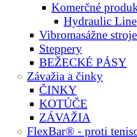
Komerčné produk
Hydraulic Line
Vibromasážne stroje
Steppery
BEŽECKÉ PÁSY
Závažia a činky
ČINKY
KOTÚČE
ZÁVAŽIA
FlexBar® - proti teni