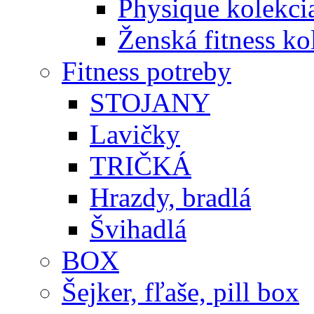
Physique kolekci
Ženská fitness ko
Fitness potreby
STOJANY
Lavičky
TRIČKÁ
Hrazdy, bradlá
Švihadlá
BOX
Šejker, fľaše, pill box