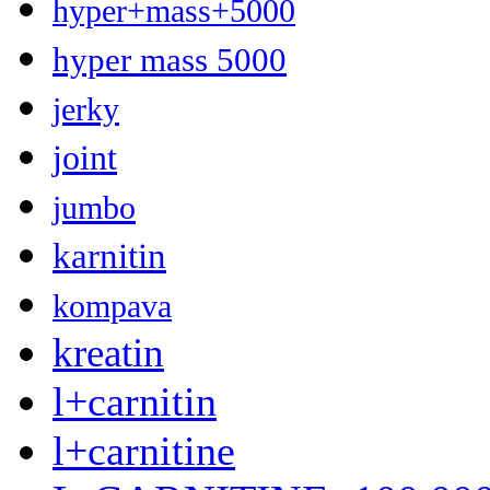
hyper+mass+5000
hyper mass 5000
jerky
joint
jumbo
karnitin
kompava
kreatin
l+carnitin
l+carnitine