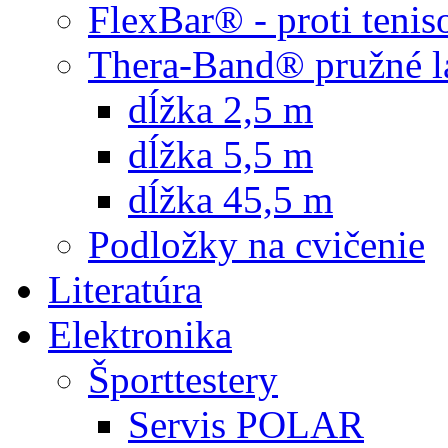
FlexBar® - proti teni
Thera-Band® pružné l
dĺžka 2,5 m
dĺžka 5,5 m
dĺžka 45,5 m
Podložky na cvičenie
Literatúra
Elektronika
Športtestery
Servis POLAR