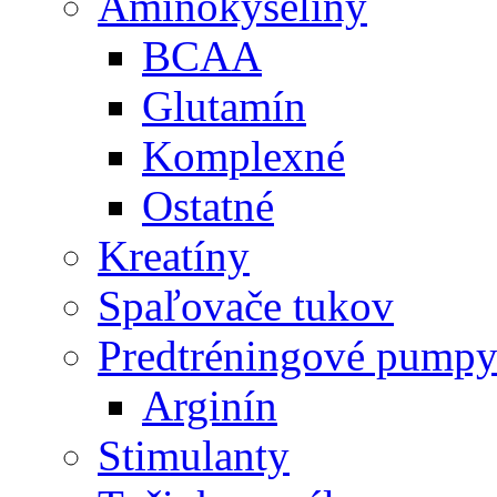
Aminokyseliny
BCAA
Glutamín
Komplexné
Ostatné
Kreatíny
Spaľovače tukov
Predtréningové pump
Arginín
Stimulanty