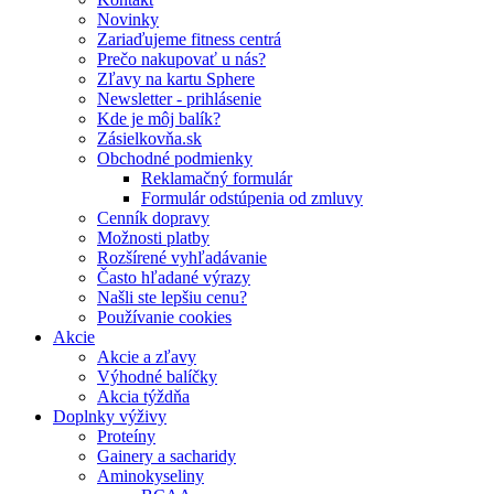
Novinky
Zariaďujeme fitness centrá
Prečo nakupovať u nás?
Zľavy na kartu Sphere
Newsletter - prihlásenie
Kde je môj balík?
Zásielkovňa.sk
Obchodné podmienky
Reklamačný formulár
Formulár odstúpenia od zmluvy
Cenník dopravy
Možnosti platby
Rozšírené vyhľadávanie
Často hľadané výrazy
Našli ste lepšiu cenu?
Používanie cookies
Akcie
Akcie a zľavy
Výhodné balíčky
Akcia týždňa
Doplnky výživy
Proteíny
Gainery a sacharidy
Aminokyseliny