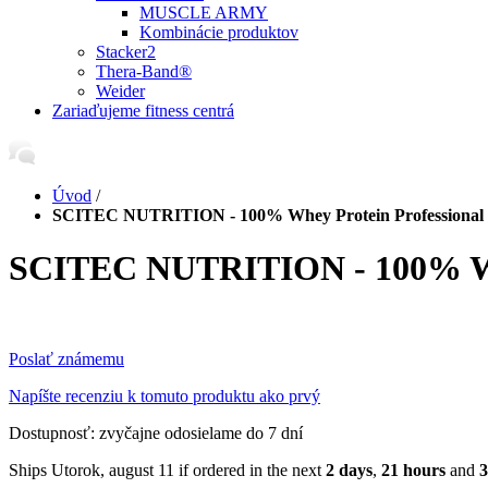
MUSCLE ARMY
Kombinácie produktov
Stacker2
Thera-Band®
Weider
Zariaďujeme fitness centrá
Úvod
/
SCITEC NUTRITION - 100% Whey Protein Professional 
SCITEC NUTRITION - 100% Whe
Poslať známemu
Napíšte recenziu k tomuto produktu ako prvý
Dostupnosť:
zvyčajne odosielame do 7 dní
Ships Utorok, august 11 if ordered in the next
2 days
,
21 hours
and
3