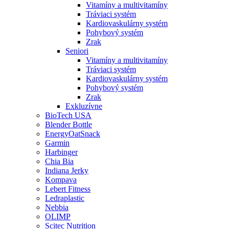
Vitamíny a multivitamíny
Tráviaci systém
Kardiovaskulárny systém
Pohybový systém
Zrak
Seniori
Vitamíny a multivitamíny
Tráviaci systém
Kardiovaskulárny systém
Pohybový systém
Zrak
Exkluzívne
BioTech USA
Blender Bottle
EnergyOatSnack
Garmin
Harbinger
Chia Bia
Indiana Jerky
Kompava
Lebert Fitness
Ledraplastic
Nebbia
OLIMP
Scitec Nutrition