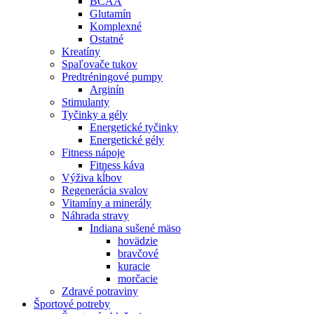
BCAA
Glutamín
Komplexné
Ostatné
Kreatíny
Spaľovače tukov
Predtréningové pumpy
Arginín
Stimulanty
Tyčinky a gély
Energetické tyčinky
Energetické gély
Fitness nápoje
Fitness káva
Výživa kĺbov
Regenerácia svalov
Vitamíny a minerály
Náhrada stravy
Indiana sušené mäso
hovädzie
bravčové
kuracie
morčacie
Zdravé potraviny
Športové potreby