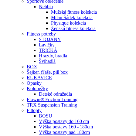
Športové oblečenie
Nebbia
Mužská fitness kolekcia
Milan Šádek kolekcia
Physique kolekcia
Ženská fitness kolekcia
Fitness potreby
STOJANY
Lavičky
TRIČKÁ
Hrazdy, bradlá
Švihadlá
BOX
Šejker, fľaše, pill box
RUKAVICE
Opasky
Kolobežky
Detské odrážadlá
Flowin® Friction Training
TRX Suspension Training
Fitlopty
BOSU
Výška postavy do 160 cm
Výška postavy 160 - 180cm
Výška postavy nad 180cm