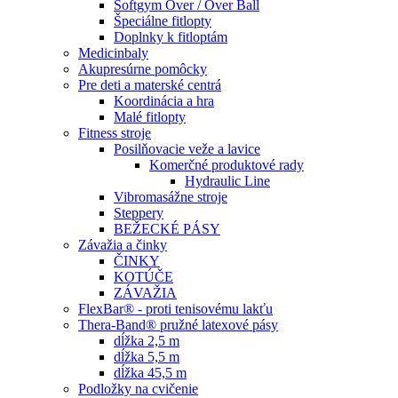
Softgym Over / Over Ball
Špeciálne fitlopty
Doplnky k fitloptám
Medicinbaly
Akupresúrne pomôcky
Pre deti a materské centrá
Koordinácia a hra
Malé fitlopty
Fitness stroje
Posilňovacie veže a lavice
Komerčné produktové rady
Hydraulic Line
Vibromasážne stroje
Steppery
BEŽECKÉ PÁSY
Závažia a činky
ČINKY
KOTÚČE
ZÁVAŽIA
FlexBar® - proti tenisovému lakťu
Thera-Band® pružné latexové pásy
dĺžka 2,5 m
dĺžka 5,5 m
dĺžka 45,5 m
Podložky na cvičenie