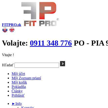
FITPRO.sk
Volajte:
0911 348 776
PO - PIA 9
Vitajte !
Hľadať
Môj účet
Môj Zoznam prianí
Môj košík
Pokladňa
Články
Prihlásiť
►Info
Kontakt