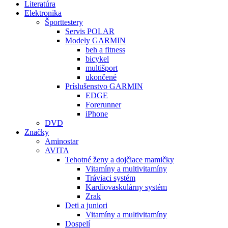
Literatúra
Elektronika
Športtestery
Servis POLAR
Modely GARMIN
beh a fitness
bicykel
multišport
ukončené
Príslušenstvo GARMIN
EDGE
Forerunner
iPhone
DVD
Značky
Aminostar
AVITA
Tehotné ženy a dojčiace mamičky
Vitamíny a multivitamíny
Tráviaci systém
Kardiovaskulárny systém
Zrak
Deti a juniori
Vitamíny a multivitamíny
Dospelí